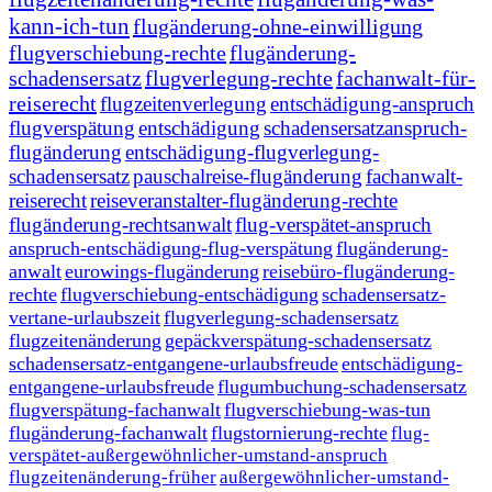
kann-ich-tun
flugänderung-ohne-einwilligung
flugverschiebung-rechte
flugänderung-
schadensersatz
flugverlegung-rechte
fachanwalt-für-
reiserecht
flugzeitenverlegung
entschädigung-anspruch
flugverspätung
entschädigung
schadensersatzanspruch-
flugänderung
entschädigung-flugverlegung-
schadensersatz
pauschalreise-flugänderung
fachanwalt-
reiserecht
reiseveranstalter-flugänderung-rechte
flugänderung-rechtsanwalt
flug-verspätet-anspruch
anspruch-entschädigung-flug-verspätung
flugänderung-
anwalt
eurowings-flugänderung
reisebüro-flugänderung-
rechte
flugverschiebung-entschädigung
schadensersatz-
vertane-urlaubszeit
flugverlegung-schadensersatz
flugzeitenänderung
gepäckverspätung-schadensersatz
schadensersatz-entgangene-urlaubsfreude
entschädigung-
entgangene-urlaubsfreude
flugumbuchung-schadensersatz
flugverspätung-fachanwalt
flugverschiebung-was-tun
flugänderung-fachanwalt
flugstornierung-rechte
flug-
verspätet-außergewöhnlicher-umstand-anspruch
flugzeitenänderung-früher
außergewöhnlicher-umstand-