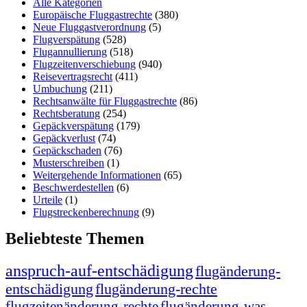
Alle Kategorien
Europäische Fluggastrechte
(380)
Neue Fluggastverordnung
(5)
Flugverspätung
(528)
Flugannullierung
(518)
Flugzeitenverschiebung
(940)
Reisevertragsrecht
(411)
Umbuchung
(211)
Rechtsanwälte für Fluggastrechte
(86)
Rechtsberatung
(254)
Gepäckverspätung
(179)
Gepäckverlust
(74)
Gepäckschaden
(76)
Musterschreiben
(1)
Weitergehende Informationen
(65)
Beschwerdestellen
(6)
Urteile
(1)
Flugstreckenberechnung
(9)
Beliebteste Themen
anspruch-auf-entschädigung
flugänderung-
entschädigung
flugänderung-rechte
flugzeitenänderung-rechte
flugänderung-was-