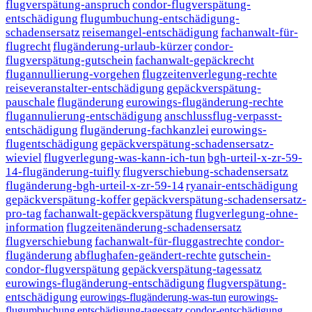
flugverspätung-anspruch
condor-flugverspätung-
entschädigung
flugumbuchung-entschädigung-
schadensersatz
reisemangel-entschädigung
fachanwalt-für-
flugrecht
flugänderung-urlaub-kürzer
condor-
flugverspätung-gutschein
fachanwalt-gepäckrecht
flugannullierung-vorgehen
flugzeitenverlegung-rechte
reiseveranstalter-entschädigung
gepäckverspätung-
pauschale
flugänderung
eurowings-flugänderung-rechte
flugannulierung-entschädigung
anschlussflug-verpasst-
entschädigung
flugänderung-fachkanzlei
eurowings-
flugentschädigung
gepäckverspätung-schadensersatz-
wieviel
flugverlegung-was-kann-ich-tun
bgh-urteil-x-zr-59-
14-flugänderung-tuifly
flugverschiebung-schadensersatz
flugänderung-bgh-urteil-x-zr-59-14
ryanair-entschädigung
gepäckverspätung-koffer
gepäckverspätung-schadensersatz-
pro-tag
fachanwalt-gepäckverspätung
flugverlegung-ohne-
information
flugzeitenänderung-schadensersatz
flugverschiebung
fachanwalt-für-fluggastrechte
condor-
flugänderung
abflughafen-geändert-rechte
gutschein-
condor-flugverspätung
gepäckverspätung-tagessatz
eurowings-flugänderung-entschädigung
flugverspätung-
entschädigung
eurowings-flugänderung-was-tun
eurowings-
flugumbuchung
entschädigung-tagessatz
condor-entschädigung