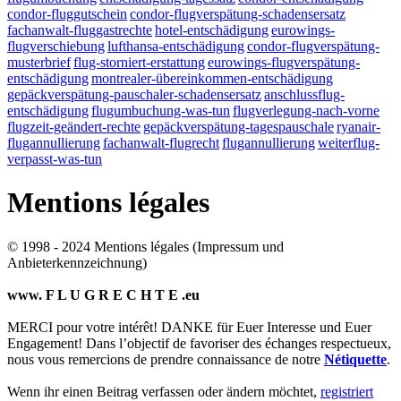
condor-fluggutschein
condor-flugverspätung-schadensersatz
fachanwalt-fluggastrechte
hotel-entschädigung
eurowings-
flugverschiebung
lufthansa-entschädigung
condor-flugverspätung-
musterbrief
flug-storniert-erstattung
eurowings-flugverspätung-
entschädigung
montrealer-übereinkommen-entschädigung
gepäckverspätung-pauschaler-schadensersatz
anschlussflug-
entschädigung
flugumbuchung-was-tun
flugverlegung-nach-vorne
flugzeit-geändert-rechte
gepäckverspätung-tagespauschale
ryanair-
flugannullierung
fachanwalt-flugrecht
flugannullierung
weiterflug-
verpasst-was-tun
Mentions légales
© 1998 - 2024 Mentions légales (Impressum und
Anbieterkennzeichnung)
www. F L U G R E C H T E .eu
MERCI pour votre intérêt! DANKE für Euer Interesse und Euer
Engagement! Dans l’objectif de favoriser des échanges respectueux,
nous vous remercions de prendre connaissance de notre
Nétiquette
.
Wenn ihr einen Beitrag verfassen oder ändern möchtet,
registriert