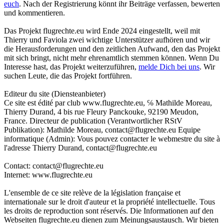
euch
. Nach der Registrierung könnt ihr Beiträge verfassen, bewerten
und kommentieren.
Das Projekt flugrechte.eu wird Ende 2024 eingestellt, weil mit
Thierry und Faviola zwei wichtige Unterstützer aufhören und wir
die Herausforderungen und den zeitlichen Aufwand, den das Projekt
mit sich bringt, nicht mehr ehrenamtlich stemmen können. Wenn Du
Interesse hast, das Projekt weiterzuführen,
melde Dich bei uns
. Wir
suchen Leute, die das Projekt fortführen.
Editeur du site (Diensteanbieter)
Ce site est édité par club www.flugrechte.eu, ℅ Mathilde Moreau,
Thierry Durand, 4 bis rue Fleury Panckouke, 92190 Meudon,
France. Directeur de publication (Verantwortlicher RStV
Publikation): Mathilde Moreau, contact@flugrechte.eu Equipe
informatique (Admin): Vous pouvez contacter le webmestre du site à
l'adresse Thierry Durand, contact@flugrechte.eu
Contact: contact@flugrechte.eu
Internet: www.flugrechte.eu
L'ensemble de ce site relève de la législation française et
internationale sur le droit d'auteur et la propriété intellectuelle. Tous
les droits de reproduction sont réservés. Die Informationen auf den
Webseiten flugrechte.eu dienen zum Meinungsaustausch. Wir bieten