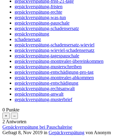
gepäckverspätung-frist-21-tage
gepäckverspätung-fristen
gepäckverspätung-rechte
gepäckverspätung-was-tun
gepäckverspätung-pauschale
gepäckverspätung-schadensersatz
gepäckverspätung
schadenersatz
gepäckverspätung-schadensersatz-wieviel
gepäckverspätung-wieviel-schadensersatz
gepäckverspätung-tagespauschale
gepäckverspätung-montrealer-übereinkommen
gepäckverspätung-musterschreiben
gepäckverspätung-entschädigung-pro-tag
gepäckverspätung-montrealer-abkommen
gepäckverspätung-entschädigung
gepäckverspätung-rechtsanwalt
gepäckverspätung-anwalt
gepäckverspätung-musterbrief
0
Punkte
2
Antworten
Gepäckverspätung bei Pauschalreise
Gefragt
8, Nov 2019
in
Gepäckverspätung
von
Anonym