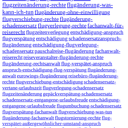
flugzeitenänderung-rechte
flugänderung-was-
kann-ich-tun
flugänderung-ohne-einwilligung
flugverschiebung-rechte
flugänderung-
schadensersatz
flugverlegung-rechte
fachanwalt-für-
reiserecht
flugzeitenverlegung
entschädigung-anspruch
flugverspätung
entschädigung
schadensersatzanspruch-
flugänderung
entschädigung-flugverlegung-
schadensersatz
pauschalreise-flugänderung
fachanwalt-
reiserecht
reiseveranstalter-flugänderung-rechte
flugänderung-rechtsanwalt
flug-verspätet-anspruch
anspruch-entschädigung-flug-verspätung
flugänderung-
anwalt
eurowings-flugänderung
reisebüro-flugänderung-
rechte
flugverschiebung-entschädigung
schadensersatz-
vertane-urlaubszeit
flugverlegung-schadensersatz
flugzeitenänderung
gepäckverspätung-schadensersatz
schadensersatz-entgangene-urlaubsfreude
entschädigung-
entgangene-urlaubsfreude
flugumbuchung-schadensersatz
flugverspätung-fachanwalt
flugverschiebung-was-tun
flugänderung-fachanwalt
flugstornierung-rechte
flug-
verspätet-außergewöhnlicher-umstand-anspruch