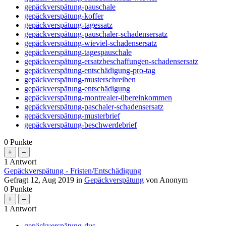
gepäckverspätung-pauschale
gepäckverspätung-koffer
gepäckverspätung-tagessatz
gepäckverspätung-pauschaler-schadensersatz
gepäckverspätung-wieviel-schadensersatz
gepäckverspätung-tagespauschale
gepäckverspätung-ersatzbeschaffungen-schadensersatz
gepäckverspätung-entschädigung-pro-tag
gepäckverspätung-musterschreiben
gepäckverspätung-entschädigung
gepäckverspätung-montrealer-übereinkommen
gepäckverspätung-paschaler-schadensersatz
gepäckverspätung-musterbrief
gepäckverspätung-beschwerdebrief
0
Punkte
1
Antwort
Gepäckverspätung - Fristen/Entschädigung
Gefragt
12, Aug 2019
in
Gepäckverspätung
von
Anonym
0
Punkte
1
Antwort
gepäckverspätung-dus