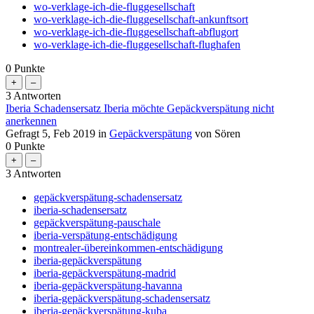
wo-verklage-ich-die-fluggesellschaft
wo-verklage-ich-die-fluggesellschaft-ankunftsort
wo-verklage-ich-die-fluggesellschaft-abflugort
wo-verklage-ich-die-fluggesellschaft-flughafen
0
Punkte
3
Antworten
Iberia Schadensersatz Iberia möchte Gepäckverspätung nicht
anerkennen
Gefragt
5, Feb 2019
in
Gepäckverspätung
von
Sören
0
Punkte
3
Antworten
gepäckverspätung-schadensersatz
iberia-schadensersatz
gepäckverspätung-pauschale
iberia-verspätung-entschädigung
montrealer-übereinkommen-entschädigung
iberia-gepäckverspätung
iberia-gepäckverspätung-madrid
iberia-gepäckverspätung-havanna
iberia-gepäckverspätung-schadensersatz
iberia-gepäckverspätung-kuba