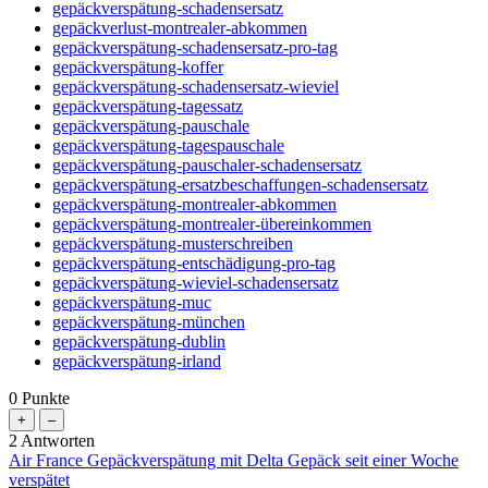
gepäckverspätung-schadensersatz
gepäckverlust-montrealer-abkommen
gepäckverspätung-schadensersatz-pro-tag
gepäckverspätung-koffer
gepäckverspätung-schadensersatz-wieviel
gepäckverspätung-tagessatz
gepäckverspätung-pauschale
gepäckverspätung-tagespauschale
gepäckverspätung-pauschaler-schadensersatz
gepäckverspätung-ersatzbeschaffungen-schadensersatz
gepäckverspätung-montrealer-abkommen
gepäckverspätung-montrealer-übereinkommen
gepäckverspätung-musterschreiben
gepäckverspätung-entschädigung-pro-tag
gepäckverspätung-wieviel-schadensersatz
gepäckverspätung-muc
gepäckverspätung-münchen
gepäckverspätung-dublin
gepäckverspätung-irland
0
Punkte
2
Antworten
Air France Gepäckverspätung mit Delta Gepäck seit einer Woche
verspätet