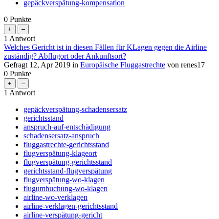
gepäckverspätung-kompensation
0
Punkte
1
Antwort
Welches Gericht ist in diesen Fällen für KLagen gegen die Airline
zuständig? Abflugort oder Ankunftsort?
Gefragt
12, Apr 2019
in
Europäische Fluggastrechte
von
renes17
0
Punkte
1
Antwort
gepäckverspätung-schadensersatz
gerichtsstand
anspruch-auf-entschädigung
schadensersatz-anspruch
fluggastrechte-gerichtsstand
flugverspätung-klageort
flugverspätung-gerichtsstand
gerichtsstand-flugverspätung
flugverspätung-wo-klagen
flugumbuchung-wo-klagen
airline-wo-verklagen
airline-verklagen-gerichtsstand
airline-verspätung-gericht