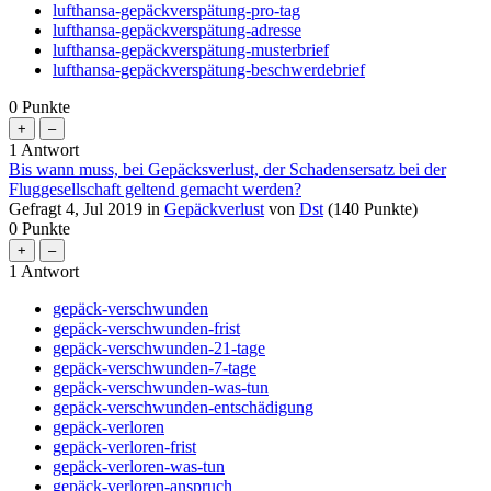
lufthansa-gepäckverspätung-pro-tag
lufthansa-gepäckverspätung-adresse
lufthansa-gepäckverspätung-musterbrief
lufthansa-gepäckverspätung-beschwerdebrief
0
Punkte
1
Antwort
Bis wann muss, bei Gepäcksverlust, der Schadensersatz bei der
Fluggesellschaft geltend gemacht werden?
Gefragt
4, Jul 2019
in
Gepäckverlust
von
Dst
(
140
Punkte)
0
Punkte
1
Antwort
gepäck-verschwunden
gepäck-verschwunden-frist
gepäck-verschwunden-21-tage
gepäck-verschwunden-7-tage
gepäck-verschwunden-was-tun
gepäck-verschwunden-entschädigung
gepäck-verloren
gepäck-verloren-frist
gepäck-verloren-was-tun
gepäck-verloren-anspruch