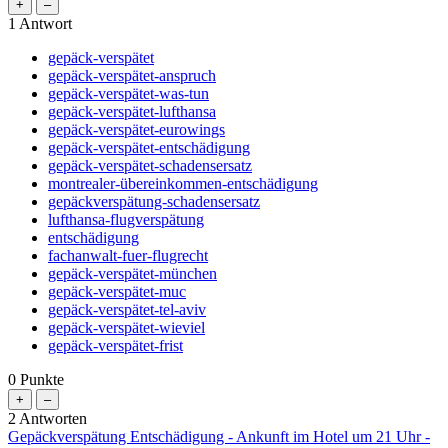
1
Antwort
gepäck-verspätet
gepäck-verspätet-anspruch
gepäck-verspätet-was-tun
gepäck-verspätet-lufthansa
gepäck-verspätet-eurowings
gepäck-verspätet-entschädigung
gepäck-verspätet-schadensersatz
montrealer-übereinkommen-entschädigung
gepäckverspätung-schadensersatz
lufthansa-flugverspätung
entschädigung
fachanwalt-fuer-flugrecht
gepäck-verspätet-münchen
gepäck-verspätet-muc
gepäck-verspätet-tel-aviv
gepäck-verspätet-wieviel
gepäck-verspätet-frist
0
Punkte
2
Antworten
Gepäckverspätung Entschädigung - Ankunft im Hotel um 21 Uhr -