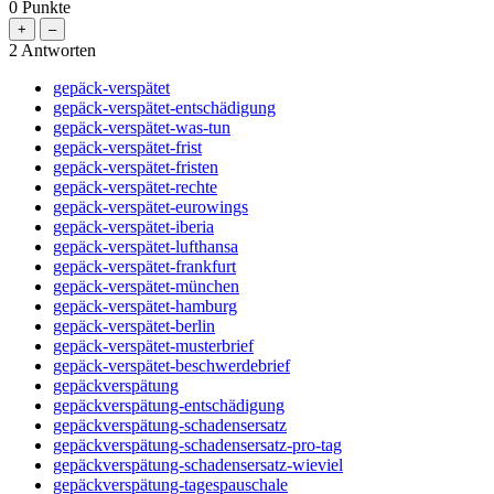
0
Punkte
2
Antworten
gepäck-verspätet
gepäck-verspätet-entschädigung
gepäck-verspätet-was-tun
gepäck-verspätet-frist
gepäck-verspätet-fristen
gepäck-verspätet-rechte
gepäck-verspätet-eurowings
gepäck-verspätet-iberia
gepäck-verspätet-lufthansa
gepäck-verspätet-frankfurt
gepäck-verspätet-münchen
gepäck-verspätet-hamburg
gepäck-verspätet-berlin
gepäck-verspätet-musterbrief
gepäck-verspätet-beschwerdebrief
gepäckverspätung
gepäckverspätung-entschädigung
gepäckverspätung-schadensersatz
gepäckverspätung-schadensersatz-pro-tag
gepäckverspätung-schadensersatz-wieviel
gepäckverspätung-tagespauschale