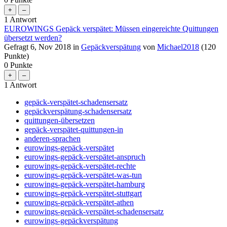
1
Antwort
EUROWINGS Gepäck verspätet: Müssen eingereichte Quittungen
übersetzt werden?
Gefragt
6, Nov 2018
in
Gepäckverspätung
von
Michael2018
(
120
Punkte)
0
Punkte
1
Antwort
gepäck-verspätet-schadensersatz
gepäckverspätung-schadensersatz
quittungen-übersetzen
gepäck-verspätet-quittungen-in
anderen-sprachen
eurowings-gepäck-verspätet
eurowings-gepäck-verspätet-anspruch
eurowings-gepäck-verspätet-rechte
eurowings-gepäck-verspätet-was-tun
eurowings-gepäck-verspätet-hamburg
eurowings-gepäck-verspätet-stuttgart
eurowings-gepäck-verspätet-athen
eurowings-gepäck-verspätet-schadensersatz
eurowings-gepäckverspätung