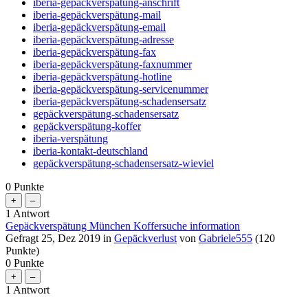
iberia-gepäckverspätung-anschrift
iberia-gepäckverspätung-mail
iberia-gepäckverspätung-email
iberia-gepäckverspätung-adresse
iberia-gepäckverspätung-fax
iberia-gepäckverspätung-faxnummer
iberia-gepäckverspätung-hotline
iberia-gepäckverspätung-servicenummer
iberia-gepäckverspätung-schadensersatz
gepäckverspätung-schadensersatz
gepäckverspätung-koffer
iberia-verspätung
iberia-kontakt-deutschland
gepäckverspätung-schadensersatz-wieviel
0
Punkte
1
Antwort
Gepäckverspätung München Koffersuche information
Gefragt
25, Dez 2019
in
Gepäckverlust
von
Gabriele555
(
120
Punkte)
0
Punkte
1
Antwort