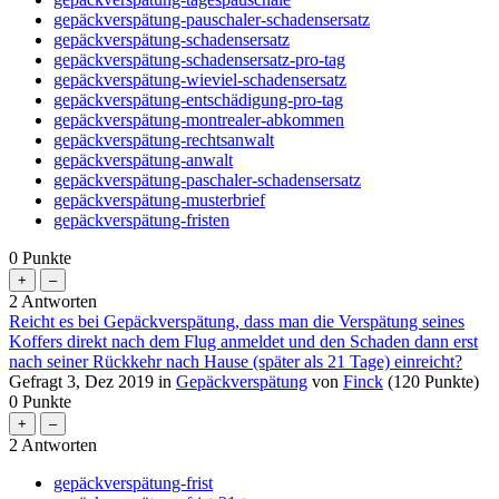
gepäckverspätung-pauschaler-schadensersatz
gepäckverspätung-schadensersatz
gepäckverspätung-schadensersatz-pro-tag
gepäckverspätung-wieviel-schadensersatz
gepäckverspätung-entschädigung-pro-tag
gepäckverspätung-montrealer-abkommen
gepäckverspätung-rechtsanwalt
gepäckverspätung-anwalt
gepäckverspätung-paschaler-schadensersatz
gepäckverspätung-musterbrief
gepäckverspätung-fristen
0
Punkte
2
Antworten
Reicht es bei Gepäckverspätung, dass man die Verspätung seines
Koffers direkt nach dem Flug anmeldet und den Schaden dann erst
nach seiner Rückkehr nach Hause (später als 21 Tage) einreicht?
Gefragt
3, Dez 2019
in
Gepäckverspätung
von
Finck
(
120
Punkte)
0
Punkte
2
Antworten
gepäckverspätung-frist