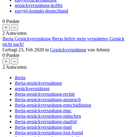
gepäckverspätung-koffer
easyjet-kontakt-deutschland
0
Punkte
2
Antworten
Iberia Gepäckverspätung Iberia liefert mein verspätetes Gepäck
nicht nach!
Gefragt
23, Feb 2020
in
Gepäckverspätung
von
Johnny
0
Punkte
2
Antworten
iberia
iberia-gepäckverspätung
gepäckverspätung
iberia-gepäckverspätung-rechte
iberia-gepäckverspätung-anspruch
iberia-gepäckverspätung-entschädigung
iberia-gepäckverspätung-muc
iberia-gepäckverspätung-münchen
iberia-gepäckverspätung-madrid
iberia-gepäckverspätung-mad
iberia-gepäckverspätung-lost-found