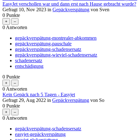
EasyJet verschollen war und dann erst nach Hause gebracht wurde?
Gefragt
10, Nov 2023
in
Gepäckverspätung
von
Sven
0
Punkte
0
Antworten
gepäckverspätung-montrealer-abkommen
gepäckverspätung-pauschale
gepäckverspätung-schadensersatz
gepäckverspätung-wieviel-schadensersatz
schadenersatz
entschädigung
0
Punkte
0
Antworten
Kein Gepäck nach 5 Tagen - Easyjet
Gefragt
29, Aug 2022
in
Gepäckverspätung
von
So
0
Punkte
0
Antworten
gepäckverspätung-schadensersatz
easyjet-gepäckverspätung
easyjet-rückerstattung