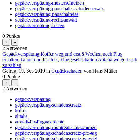
gepäckverspätung-musterschreiben
gepäckverspätung-pauschaler-schadensersatz
gepäckverspätung-pauschalreise
gepäckverspätung-rechtsanwalt
gepäckverspätung-fristen
0
Punkte
2
Antworten
Gepäckverspätung Koffer weg und erst 6 Wochen nach Flug
erhalten, kaputt und fast leer, Fluggesellschaften Alitalia weigert sich
zu zahlen
Gefragt
19, Sep 2019
in
Gepäckschaden
von
Hans Müller
0
Punkte
2
Antworten
gepäckverspätung
gepäckverspätung-schadensersatz
koffer
alitalia
anwalt-für-fluggastrechte
gepäckverspätung-montrealer-abkommen
gepäckverspätung-schadensersatz-pro-tag
gepäckverspätung-schadensersatz-wieviel