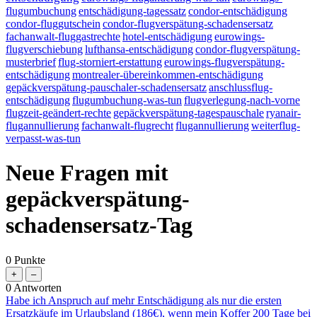
flugumbuchung
entschädigung-tagessatz
condor-entschädigung
condor-fluggutschein
condor-flugverspätung-schadensersatz
fachanwalt-fluggastrechte
hotel-entschädigung
eurowings-
flugverschiebung
lufthansa-entschädigung
condor-flugverspätung-
musterbrief
flug-storniert-erstattung
eurowings-flugverspätung-
entschädigung
montrealer-übereinkommen-entschädigung
gepäckverspätung-pauschaler-schadensersatz
anschlussflug-
entschädigung
flugumbuchung-was-tun
flugverlegung-nach-vorne
flugzeit-geändert-rechte
gepäckverspätung-tagespauschale
ryanair-
flugannullierung
fachanwalt-flugrecht
flugannullierung
weiterflug-
verpasst-was-tun
Neue Fragen mit
gepäckverspätung-
schadensersatz-Tag
0
Punkte
0
Antworten
Habe ich Anspruch auf mehr Entschädigung als nur die ersten
Ersatzkäufe im Urlaubsland (186€), wenn mein Koffer 200 Tage bei