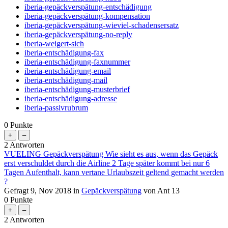
iberia-gepäckverspätung-entschädigung
iberia-gepäckverspätung-kompensation
iberia-gepäckverspätung-wieviel-schadensersatz
iberia-gepäckverspätung-no-reply
iberia-weigert-sich
iberia-entschädigung-fax
iberia-entschädigung-faxnummer
iberia-entschädigung-email
iberia-entschädigung-mail
iberia-entschädigung-musterbrief
iberia-entschädigung-adresse
iberia-passivrubrum
0
Punkte
2
Antworten
VUELING Gepäckverspätung Wie sieht es aus, wenn das Gepäck
erst verschuldet durch die Airline 2 Tage später kommt bei nur 6
Tagen Aufenthalt, kann vertane Urlaubszeit geltend gemacht werden
?
Gefragt
9, Nov 2018
in
Gepäckverspätung
von
Ant 13
0
Punkte
2
Antworten