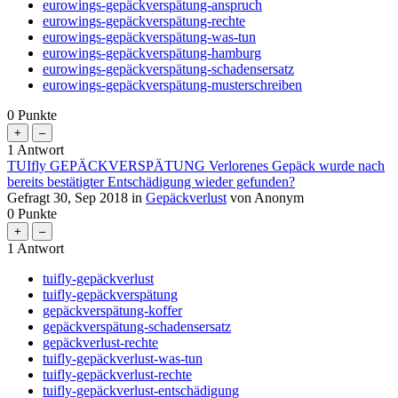
eurowings-gepäckverspätung-anspruch
eurowings-gepäckverspätung-rechte
eurowings-gepäckverspätung-was-tun
eurowings-gepäckverspätung-hamburg
eurowings-gepäckverspätung-schadensersatz
eurowings-gepäckverspätung-musterschreiben
0
Punkte
1
Antwort
TUIfly GEPÄCKVERSPÄTUNG Verlorenes Gepäck wurde nach
bereits bestätigter Entschädigung wieder gefunden?
Gefragt
30, Sep 2018
in
Gepäckverlust
von
Anonym
0
Punkte
1
Antwort
tuifly-gepäckverlust
tuifly-gepäckverspätung
gepäckverspätung-koffer
gepäckverspätung-schadensersatz
gepäckverlust-rechte
tuifly-gepäckverlust-was-tun
tuifly-gepäckverlust-rechte
tuifly-gepäckverlust-entschädigung