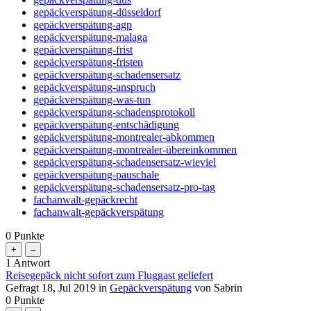
gepäckverspätung-düsseldorf
gepäckverspätung-agp
gepäckverspätung-malaga
gepäckverspätung-frist
gepäckverspätung-fristen
gepäckverspätung-schadensersatz
gepäckverspätung-anspruch
gepäckverspätung-was-tun
gepäckverspätung-schadensprotokoll
gepäckverspätung-entschädigung
gepäckverspätung-montrealer-abkommen
gepäckverspätung-montrealer-übereinkommen
gepäckverspätung-schadensersatz-wieviel
gepäckverspätung-pauschale
gepäckverspätung-schadensersatz-pro-tag
fachanwalt-gepäckrecht
fachanwalt-gepäckverspätung
0
Punkte
1
Antwort
Reisegepäck nicht sofort zum Fluggast geliefert
Gefragt
18, Jul 2019
in
Gepäckverspätung
von
Sabrin
0
Punkte