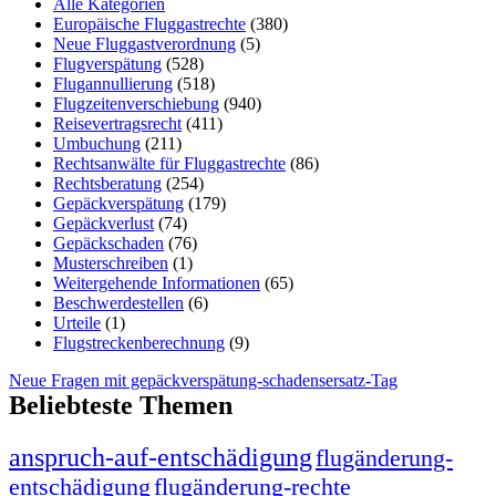
Alle Kategorien
Europäische Fluggastrechte
(380)
Neue Fluggastverordnung
(5)
Flugverspätung
(528)
Flugannullierung
(518)
Flugzeitenverschiebung
(940)
Reisevertragsrecht
(411)
Umbuchung
(211)
Rechtsanwälte für Fluggastrechte
(86)
Rechtsberatung
(254)
Gepäckverspätung
(179)
Gepäckverlust
(74)
Gepäckschaden
(76)
Musterschreiben
(1)
Weitergehende Informationen
(65)
Beschwerdestellen
(6)
Urteile
(1)
Flugstreckenberechnung
(9)
Neue Fragen mit gepäckverspätung-schadensersatz-Tag
Beliebteste Themen
anspruch-auf-entschädigung
flugänderung-
entschädigung
flugänderung-rechte