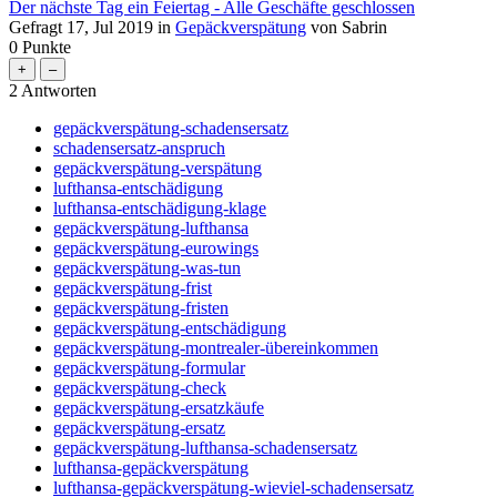
Der nächste Tag ein Feiertag - Alle Geschäfte geschlossen
Gefragt
17, Jul 2019
in
Gepäckverspätung
von
Sabrin
0
Punkte
2
Antworten
gepäckverspätung-schadensersatz
schadensersatz-anspruch
gepäckverspätung-verspätung
lufthansa-entschädigung
lufthansa-entschädigung-klage
gepäckverspätung-lufthansa
gepäckverspätung-eurowings
gepäckverspätung-was-tun
gepäckverspätung-frist
gepäckverspätung-fristen
gepäckverspätung-entschädigung
gepäckverspätung-montrealer-übereinkommen
gepäckverspätung-formular
gepäckverspätung-check
gepäckverspätung-ersatzkäufe
gepäckverspätung-ersatz
gepäckverspätung-lufthansa-schadensersatz
lufthansa-gepäckverspätung
lufthansa-gepäckverspätung-wieviel-schadensersatz