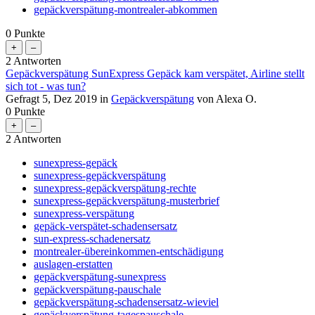
gepäckverspätung-montrealer-abkommen
0
Punkte
2
Antworten
Gepäckverspätung SunExpress Gepäck kam verspätet, Airline stellt
sich tot - was tun?
Gefragt
5, Dez 2019
in
Gepäckverspätung
von
Alexa O.
0
Punkte
2
Antworten
sunexpress-gepäck
sunexpress-gepäckverspätung
sunexpress-gepäckverspätung-rechte
sunexpress-gepäckverspätung-musterbrief
sunexpress-verspätung
gepäck-verspätet-schadensersatz
sun-express-schadenersatz
montrealer-übereinkommen-entschädigung
auslagen-erstatten
gepäckverspätung-sunexpress
gepäckverspätung-pauschale
gepäckverspätung-schadensersatz-wieviel
gepäckverspätung-tagespauschale