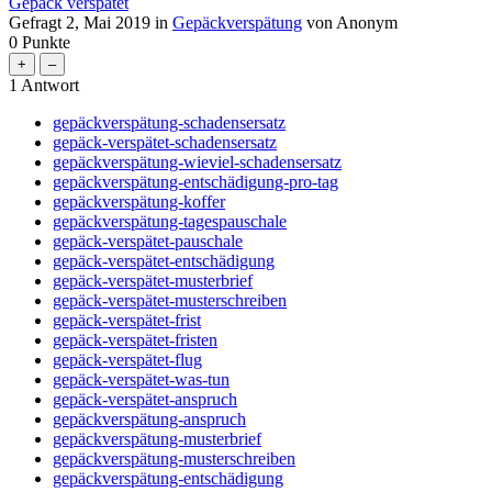
Gepäck verspätet
Gefragt
2, Mai 2019
in
Gepäckverspätung
von
Anonym
0
Punkte
1
Antwort
gepäckverspätung-schadensersatz
gepäck-verspätet-schadensersatz
gepäckverspätung-wieviel-schadensersatz
gepäckverspätung-entschädigung-pro-tag
gepäckverspätung-koffer
gepäckverspätung-tagespauschale
gepäck-verspätet-pauschale
gepäck-verspätet-entschädigung
gepäck-verspätet-musterbrief
gepäck-verspätet-musterschreiben
gepäck-verspätet-frist
gepäck-verspätet-fristen
gepäck-verspätet-flug
gepäck-verspätet-was-tun
gepäck-verspätet-anspruch
gepäckverspätung-anspruch
gepäckverspätung-musterbrief
gepäckverspätung-musterschreiben
gepäckverspätung-entschädigung