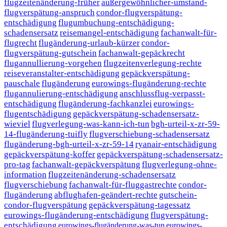
flugzeitenänderung-früher
außergewöhnlicher-umstand-
flugverspätung-anspruch
condor-flugverspätung-
entschädigung
flugumbuchung-entschädigung-
schadensersatz
reisemangel-entschädigung
fachanwalt-für-
flugrecht
flugänderung-urlaub-kürzer
condor-
flugverspätung-gutschein
fachanwalt-gepäckrecht
flugannullierung-vorgehen
flugzeitenverlegung-rechte
reiseveranstalter-entschädigung
gepäckverspätung-
pauschale
flugänderung
eurowings-flugänderung-rechte
flugannulierung-entschädigung
anschlussflug-verpasst-
entschädigung
flugänderung-fachkanzlei
eurowings-
flugentschädigung
gepäckverspätung-schadensersatz-
wieviel
flugverlegung-was-kann-ich-tun
bgh-urteil-x-zr-59-
14-flugänderung-tuifly
flugverschiebung-schadensersatz
flugänderung-bgh-urteil-x-zr-59-14
ryanair-entschädigung
gepäckverspätung-koffer
gepäckverspätung-schadensersatz-
pro-tag
fachanwalt-gepäckverspätung
flugverlegung-ohne-
information
flugzeitenänderung-schadensersatz
flugverschiebung
fachanwalt-für-fluggastrechte
condor-
flugänderung
abflughafen-geändert-rechte
gutschein-
condor-flugverspätung
gepäckverspätung-tagessatz
eurowings-flugänderung-entschädigung
flugverspätung-
entschädigung
eurowings-flugänderung-was-tun
eurowings-