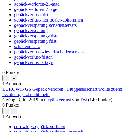
gepäck-verloren-21-tage
gepäck-verloren-7-tage
gepäckverlust-frist
gepäckverlust-montrealer-abkommen
gepäckverspätung-schadensersatz
gepäckverspätung
gepäckverspätung-fristen
gepäckverspätung-frist
schadenersatz
gepäckverlust-wieviel-schadensersatz
gepäckverlust-fristen
gepäckverlust-7-tage
0
Punkte
1
Antwort
EUROWINGS Gepäck verloren - Fluggesellschaft wollte zuerst
bezahlen, jetzt nicht mehr
Gefragt
3, Jul 2019
in
Gepäckverlust
von
Dst
(
140
Punkte)
0
Punkte
1
Antwort
eurowings-gepäck-verloren
eurowings-gepäck-verloren-anspruch