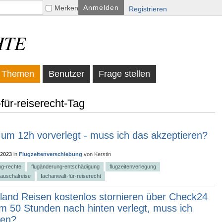
Merken
Registrieren
HTE
Themen
Benutzer
Frage stellen
für-reiserecht-Tag
 um 12h vorverlegt - muss ich das akzeptieren?
 2023
in
Flugzeitenverschiebung
von
Kerstin
ng-rechte
flugänderung-entschädigung
flugzeitenverlegung
auschalreise
fachanwalt-für-reiserecht
land Reisen kostenlos stornieren über Check24
um 50 Stunden nach hinten verlegt, muss ich
ren?