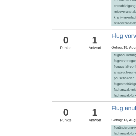
entschädigung
reiseveranstal
krank-im-urlau
reiseveranstal
Flug vorv
0
1
Gefragt
18, Aug
Punkte
Antwort
flugannullierung
flugvorverlegun
flugausfall-eu-
anspruch-auf-
pauschalreise-
flugentschädigu
fachanwalt-rei
fachanwalt-für
Flug anul
0
1
Gefragt
13, Aug
Punkte
Antwort
flugänderung-
fachanwalt-für