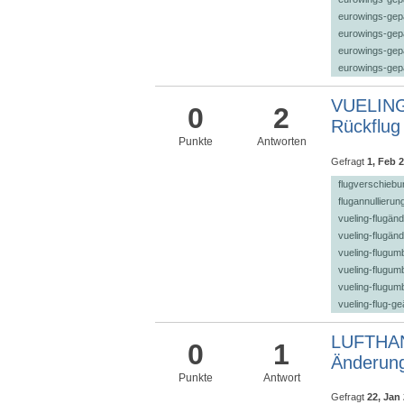
eurowings-gep
eurowings-ge
eurowings-gep
eurowings-ge
VUELING 
0
2
Rückflug
Punkte
Antworten
Gefragt
1, Feb 
flugverschiebu
flugannullieru
vueling-flugän
vueling-flugän
vueling-flugum
vueling-flugum
vueling-flugu
vueling-flug-g
LUFTHAN
0
1
Änderun
Punkte
Antwort
Gefragt
22, Jan