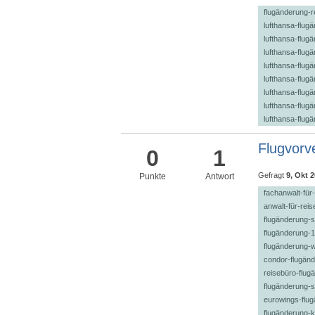
flugänderung-r
lufthansa-flug
lufthansa-flug
lufthansa-flug
lufthansa-flug
lufthansa-flug
lufthansa-flug
lufthansa-flug
lufthansa-flug
Flugvorv
0
1
Gefragt
9, Okt 
Punkte
Antwort
fachanwalt-für
anwalt-für-rei
flugänderung-st
flugänderung-
flugänderung-
condor-flugän
reisebüro-flug
flugänderung-
eurowings-flu
flugänderung-k