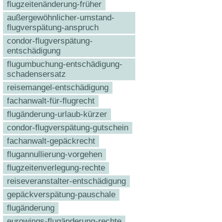
flugzeitenänderung-früher
außergewöhnlicher-umstand-
flugverspätung-anspruch
condor-flugverspätung-
entschädigung
flugumbuchung-entschädigung-
schadensersatz
reisemangel-entschädigung
fachanwalt-für-flugrecht
flugänderung-urlaub-kürzer
condor-flugverspätung-gutschein
fachanwalt-gepäckrecht
flugannullierung-vorgehen
flugzeitenverlegung-rechte
reiseveranstalter-entschädigung
gepäckverspätung-pauschale
flugänderung
eurowings-flugänderung-rechte