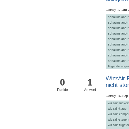
Gefragt
17, Jul 
schauinsland-r
schauinsland-r
schauinsland-r
schauinsland-r
schauinsland-r
schauinsland-
schauinsland-r
schauinsland-r
schauinsland-
flugänderung-
WizzAir 
0
1
nicht sto
Punkte
Antwort
Gefragt
16, Sep
wizzair-rücker
wizzair-klage
wizzair-kompe
wizzair-steuer
wizzair-flugsto