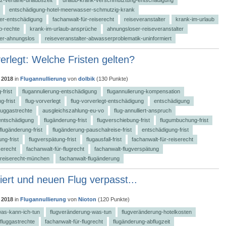
entschädigung-hotel-meerwasser-schmutzig-krank
ter-entschädigung
fachanwalt-für-reiserecht
reiseveranstalter
krank-im-urlaub
b-rechte
krank-im-urlaub-ansprüche
ahnungsloser-reiseveranstalter
ter-ahnungslos
reiseveranstalter-abwasserproblematik-uninformiert
erlegt: Welche Fristen gelten?
 2018
in
Flugannullierung
von
dolbik
(
130
Punkte)
-frist
flugannulierung-entschädigung
flugannulierung-kompensation
g-frist
flug-vorverlegt
flug-vorverlegt-entschädigung
entschädigung
fluggastrechte
ausgleichszahlung-eu-vo
flug-annulliert-anspruch
entschädigung
flugänderung-frist
flugverschiebung-frist
flugumbuchung-frist
flugänderung-frist
flugänderung-pauschalreise-frist
entschädigung-frist
ng-frist
flugverspätung-frist
flugausfall-frist
fachanwalt-für-reiserecht
serecht
fachanwalt-für-flugrecht
fachanwalt-flugverspätung
-reiserecht-münchen
fachanwalt-flugänderung
iert und neuen Flug verpasst...
 2018
in
Flugannullierung
von
Nioton
(
120
Punkte)
was-kann-ich-tun
flugveränderung-was-tun
flugveränderung-hotelkosten
-fluggastrechte
fachanwalt-für-flugrecht
flugänderung-abflugzeit