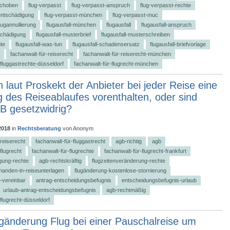
schoben
flug-verpasst
flug-verpasst-anspruch
flug-verpasst-rechte
entschädigung
flug-verpasst-münchen
flug-verpasst-muc
lugannullierung
flugausfall-münchen
flugausfall
flugausfall-anspruch
tschädigung
flugausfall-musterbrief
flugausfall-musterschreiben
hte
flugausfall-was-tun
flugausfall-schadensersatz
flugausfall-briefvorlage
fachanwalt-für-reiserecht
fachanwalt-für-reiserecht-münchen
-fluggastrechte-düsseldorf
fachanwalt-für-flugrecht-münchen
 laut Proskekt der Anbieter bei jeder Reise eine
 des Reiseablaufes vorenthalten, oder sind
B gesetzwidrig?
2018
in
Rechtsberatung
von
Anonym
-reiserecht
fachanwalt-für-fluggastrecht
agb-richtig
agb
flugrecht
fachanwalt-für-flugrechte
fachanwalt-für-flugrecht-frankfurt
egung-rechte
agb-rechtskräftig
flugzeitenveränderung-rechte
handen-in-reiseunterlagen
flugänderung-kostenlose-stornierung
-vereinbar
antrag-entscheidungsbefugnis
entscheidungsbefugnis-urlaub
urlaub-antrag-entscheidungsbefugnis
agb-rechtmäßig
flugrecht-düsseldorf
gänderung Flug bei einer Pauschalreise um