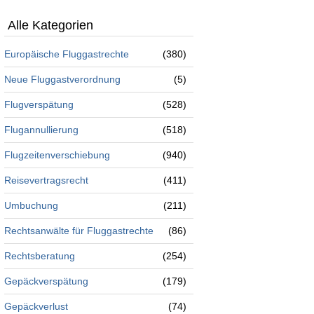
Alle Kategorien
Europäische Fluggastrechte
(380)
Neue Fluggastverordnung
(5)
Flugverspätung
(528)
Flugannullierung
(518)
Flugzeitenverschiebung
(940)
Reisevertragsrecht
(411)
Umbuchung
(211)
Rechtsanwälte für Fluggastrechte
(86)
Rechtsberatung
(254)
Gepäckverspätung
(179)
Gepäckverlust
(74)