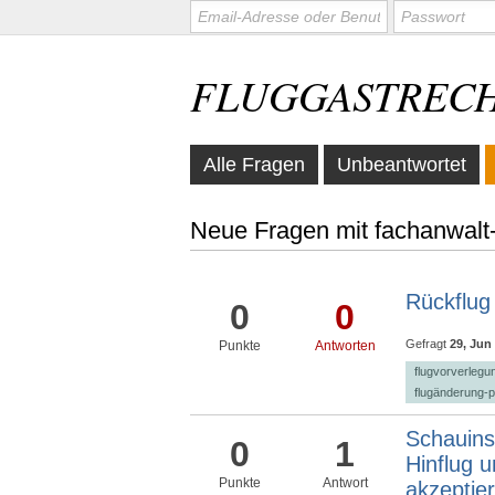
FLUGGASTREC
Alle Fragen
Unbeantwortet
Neue Fragen mit fachanwalt-
Rückflug
0
0
Gefragt
29, Jun
Punkte
Antworten
flugvorverlegu
flugänderung-p
Schauins
0
1
Hinflug 
Punkte
Antwort
akzeptie