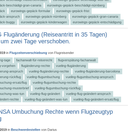
äck-beschädigt-gran-canaria
eurowings-gepäck-beschädigt-nürnberg
päck
eurowings-gepäck-formular
eurowings-gepäck-frist
äck-anspruch
eurowings-gepäck-nürnberg
eurowings-gepäck-gran-canaria
päck-buggy
eurowings-gepäck-kinderwagen
eurowings-gepäck-entschädigung
Flugänderung (Reiseantritt in 35 Tagen)
 um zwei Tage verschoben.
2019
in
Flugzeitenverschiebung
von
Flugreisender
ng-tage
fachanwalt-für-reiserecht
flugverspätung-fachanwalt
ng-vorgehen
flugänderung-rechte
vueling-flugänderung
derung-anspruch
vueling-flugänderung-rechte
vueling-flugänderung-barcelona
derung-rückflug
vueling-flugumbuchung
vueling-flugumbuchung-anspruch
buchung-ersatzflug
vueling-flugumbuchung-rechte
buchung-musterbrief
vueling-flugumbuchung-rückflug
mbuchung-was-tun
vueling-flug-geändert
vueling-flug-geändert-anspruch
eändert-rechte
vueling-flug-geändert-was-tun
vueling-flug-geändert-ersatzflug
SA Umbuchung Rechte wenn Flugzeugtyp
g
 2019
in
Beschwerdestellen
von
Darius