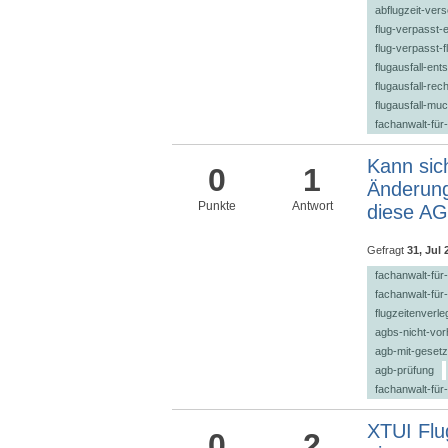
abflugzeit-ver
flug-verpasst-
flug-verpasst-f
flugausfall-en
flugausfall-rec
flugausfall-muc
fachanwalt-für
Kann sich
0
1
Änderung
Punkte
Antwort
diese AG
Gefragt
31, Jul 
fachanwalt-für
fachanwalt-für-
flugzeitenverl
agbs-nicht-vor
agb-mit-gesetz
agb-prüfung
fachanwalt-für-
XTUI Flu
0
2