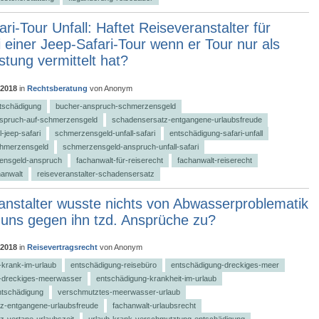
ri-Tour Unfall: Haftet Reiseveranstalter für
i einer Jeep-Safari-Tour wenn er Tour nur als
stung vermittelt hat?
 2018
in
Rechtsberatung
von
Anonym
ntschädigung
bucher-anspruch-schmerzensgeld
anspruch-auf-schmerzensgeld
schadensersatz-entgangene-urlaubsfreude
-jeep-safari
schmerzensgeld-unfall-safari
entschädigung-safari-unfall
schmerzensgeld
schmerzensgeld-anspruch-unfall-safari
zensgeld-anspruch
fachanwalt-für-reiserecht
fachanwalt-reiserecht
hanwalt
reiseveranstalter-schadensersatz
anstalter wusste nichts von Abwasserproblematik
 uns gegen ihn tzd. Ansprüche zu?
 2018
in
Reisevertragsrecht
von
Anonym
-krank-im-urlaub
entschädigung-reisebüro
entschädigung-dreckiges-meer
-dreckiges-meerwasser
entschädigung-krankheit-im-urlaub
ntschädigung
verschmutztes-meerwasser-urlaub
z-entgangene-urlaubsfreude
fachanwalt-urlaubsrecht
-vertane-urlaubszeit
urlaub-krank-verschmutztung-entschädigung