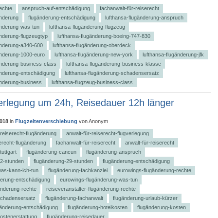
echte
anspruch-auf-entschädigung
fachanwalt-für-reiserecht
änderung
flugänderung-entschädigung
lufthansa-flugänderung-anspruch
änderung-was-tun
lufthansa-flugänderung-flugzeug
änderung-flugzeugtyp
lufthansa-flugänderung-boeing-747-830
änderung-a340-600
lufthansa-flugänderung-oberdeck
änderung-1000-euro
lufthansa-flugänderung-new-york
lufthansa-flugänderung-jfk
änderung-business-class
lufthansa-flugänderung-business-klasse
änderung-entschädigung
lufthansa-flugänderung-schadensersatz
änderung-business
lufthansa-flugzeug-business-class
erlegung um 24h, Reisedauer 12h länger
2018
in
Flugzeitenverschiebung
von
Anonym
-reiserecht-flugänderung
anwalt-für-reiserecht-flugverlegung
serecht-flugänderung
fachanwalt-für-reiserecht
anwalt-für-reiserecht
uttgart
flugänderung-cancun
flugänderung-anspruch
12-stunden
flugänderung-29-stunden
flugänderung-entschädigung
was-kann-ich-tun
flugänderung-fachkanzlei
eurowings-flugänderung-rechte
derung-entschädigung
eurowings-flugänderung-was-tun
änderung-rechte
reiseveranstalter-flugänderung-rechte
schadensersatz
flugänderung-fachanwalt
flugänderung-urlaub-kürzer
gänderung-entschädigung
flugänderung-hotelkosten
flugänderung-kosten
ostenerstattung
flugänderung-reisedauer