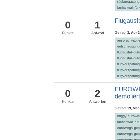
rückerstattun
fachanwalt-für
Flugausf
0
1
Gefragt
3, Apr 
Punkte
Antwort
anspruch-auf-
entschädigung
flugausfall-gut
flugausfall-gut
flugverspätung
flugverspätung
flugverspätung
EUROWIN
0
2
demolier
Punkte
Antworten
Gefragt
19, Mär
buggy-eurowin
fachanwalt-für
eurowings-gep
eurowings-gepä
eurowings-gep