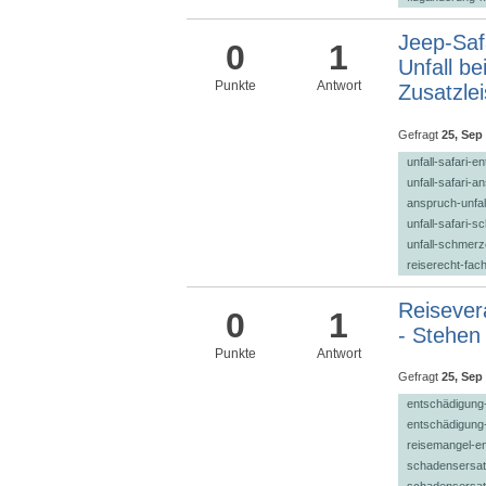
Jeep-Safa
0
1
Unfall be
Punkte
Antwort
Zusatzlei
Gefragt
25, Sep
unfall-safari-e
unfall-safari-
anspruch-unfall
unfall-safari-
unfall-schmer
reiserecht-fac
Reisever
0
1
- Stehen
Punkte
Antwort
Gefragt
25, Sep
entschädigung
entschädigung
reisemangel-e
schadensersat
schadensersatz