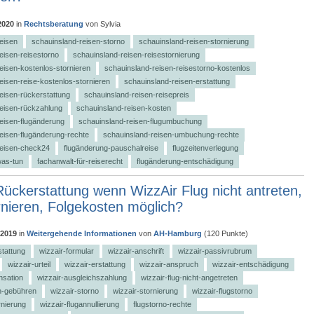
2020
in
Rechtsberatung
von
Sylvia
eisen
schauinsland-reisen-storno
schauinsland-reisen-stornierung
eisen-reisestorno
schauinsland-reisen-reisestornierung
eisen-kostenlos-stornieren
schauinsland-reisen-reisestorno-kostenlos
eisen-reise-kostenlos-stornieren
schauinsland-reisen-erstattung
eisen-rückerstattung
schauinsland-reisen-reisepreis
reisen-rückzahlung
schauinsland-reisen-kosten
eisen-flugänderung
schauinsland-reisen-flugumbuchung
eisen-flugänderung-rechte
schauinsland-reisen-umbuchung-rechte
reisen-check24
flugänderung-pauschalreise
flugzeitenverlegung
was-tun
fachanwalt-für-reiserecht
flugänderung-entschädigung
Rückerstattung wenn WizzAir Flug nicht antreten,
rnieren, Folgekosten möglich?
 2019
in
Weitergehende Informationen
von
AH-Hamburg
(
120
Punkte)
stattung
wizzair-formular
wizzair-anschrift
wizzair-passivrubrum
wizzair-urteil
wizzair-erstattung
wizzair-anspruch
wizzair-entschädigung
nsation
wizzair-ausgleichszahlung
wizzair-flug-nicht-angetreten
n-gebühren
wizzair-storno
wizzair-stornierung
wizzair-flugstorno
rnierung
wizzair-flugannullierung
flugstorno-rechte