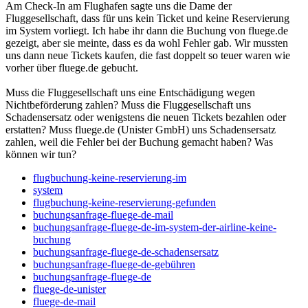
Am Check-In am Flughafen sagte uns die Dame der
Fluggesellschaft, dass für uns kein Ticket und keine Reservierung
im System vorliegt. Ich habe ihr dann die Buchung von fluege.de
gezeigt, aber sie meinte, dass es da wohl Fehler gab. Wir mussten
uns dann neue Tickets kaufen, die fast doppelt so teuer waren wie
vorher über fluege.de gebucht.
Muss die Fluggesellschaft uns eine Entschädigung wegen
Nichtbeförderung zahlen? Muss die Fluggesellschaft uns
Schadensersatz oder wenigstens die neuen Tickets bezahlen oder
erstatten? Muss fluege.de (Unister GmbH) uns Schadensersatz
zahlen, weil die Fehler bei der Buchung gemacht haben? Was
können wir tun?
flugbuchung-keine-reservierung-im
system
flugbuchung-keine-reservierung-gefunden
buchungsanfrage-fluege-de-mail
buchungsanfrage-fluege-de-im-system-der-airline-keine-
buchung
buchungsanfrage-fluege-de-schadensersatz
buchungsanfrage-fluege-de-gebühren
buchungsanfrage-fluege-de
fluege-de-unister
fluege-de-mail