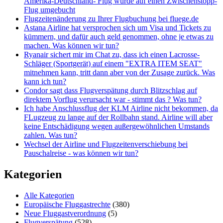
Amerika-Deutschland- Flug wurde auf einen Zwischenstopp-
Flug umgebucht
Flugzeitenänderung zu Ihrer Flugbuchung bei fluege.de
Astana Airline hat versprochen sich um Visa und Tickets zu
kümmern, und dafür auch geld genommen, ohne je etwas zu
machen. Was können wir tun?
Ryanair sichert mir im Chat zu, dass ich einen Lacrosse-
Schläger (Sportgerät) auf einem "EXTRA ITEM SEAT"
mitnehmen kann, tritt dann aber von der Zusage zurück. Was
kann ich tun?
Condor sagt dass Flugverspätung durch Blitzschlag auf
direktem Vorflug verursacht war - stimmt das ? Was tun?
Ich habe Anschlussflug der KLM Airline nicht bekommen, da
FLugzeug zu lange auf der Rollbahn stand. Airline will aber
keine Entschädigung wegen außergewöhnlichen Umstands
zahlen. Was tun?
Wechsel der Airline und Flugzeitenverschiebung bei
Pauschalreise - was können wir tun?
Kategorien
Alle Kategorien
Europäische Fluggastrechte
(380)
Neue Fluggastverordnung
(5)
Flugverspätung
(528)