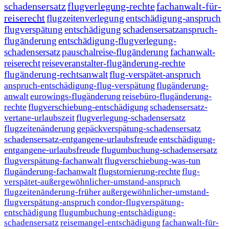
schadensersatz
flugverlegung-rechte
fachanwalt-für-
reiserecht
flugzeitenverlegung
entschädigung-anspruch
flugverspätung
entschädigung
schadensersatzanspruch-
flugänderung
entschädigung-flugverlegung-
schadensersatz
pauschalreise-flugänderung
fachanwalt-
reiserecht
reiseveranstalter-flugänderung-rechte
flugänderung-rechtsanwalt
flug-verspätet-anspruch
anspruch-entschädigung-flug-verspätung
flugänderung-
anwalt
eurowings-flugänderung
reisebüro-flugänderung-
rechte
flugverschiebung-entschädigung
schadensersatz-
vertane-urlaubszeit
flugverlegung-schadensersatz
flugzeitenänderung
gepäckverspätung-schadensersatz
schadensersatz-entgangene-urlaubsfreude
entschädigung-
entgangene-urlaubsfreude
flugumbuchung-schadensersatz
flugverspätung-fachanwalt
flugverschiebung-was-tun
flugänderung-fachanwalt
flugstornierung-rechte
flug-
verspätet-außergewöhnlicher-umstand-anspruch
flugzeitenänderung-früher
außergewöhnlicher-umstand-
flugverspätung-anspruch
condor-flugverspätung-
entschädigung
flugumbuchung-entschädigung-
schadensersatz
reisemangel-entschädigung
fachanwalt-für-