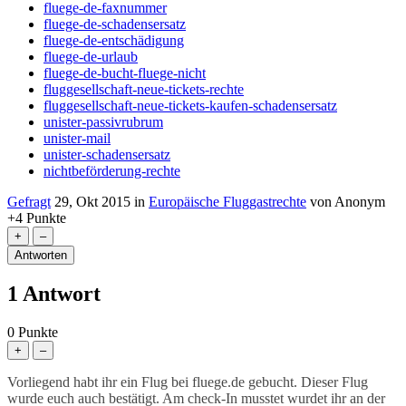
fluege-de-faxnummer
fluege-de-schadensersatz
fluege-de-entschädigung
fluege-de-urlaub
fluege-de-bucht-fluege-nicht
fluggesellschaft-neue-tickets-rechte
fluggesellschaft-neue-tickets-kaufen-schadensersatz
unister-passivrubrum
unister-mail
unister-schadensersatz
nichtbeförderung-rechte
Gefragt
29, Okt 2015
in
Europäische Fluggastrechte
von
Anonym
+4
Punkte
1
Antwort
0
Punkte
Vorliegend habt ihr ein Flug bei fluege.de gebucht. Dieser Flug
wurde euch auch bestätigt. Am check-In musstet wurdet ihr an der