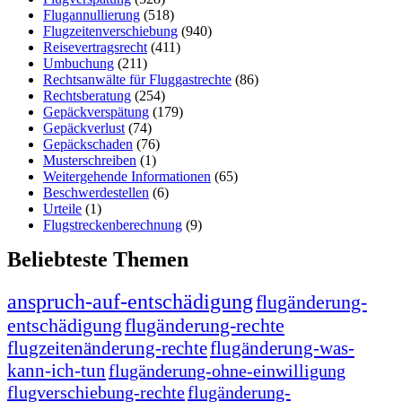
Flugannullierung
(518)
Flugzeitenverschiebung
(940)
Reisevertragsrecht
(411)
Umbuchung
(211)
Rechtsanwälte für Fluggastrechte
(86)
Rechtsberatung
(254)
Gepäckverspätung
(179)
Gepäckverlust
(74)
Gepäckschaden
(76)
Musterschreiben
(1)
Weitergehende Informationen
(65)
Beschwerdestellen
(6)
Urteile
(1)
Flugstreckenberechnung
(9)
Beliebteste Themen
anspruch-auf-entschädigung
flugänderung-
entschädigung
flugänderung-rechte
flugzeitenänderung-rechte
flugänderung-was-
kann-ich-tun
flugänderung-ohne-einwilligung
flugverschiebung-rechte
flugänderung-