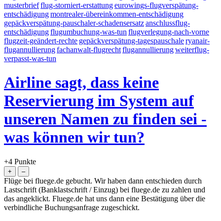
musterbrief
flug-storniert-erstattung
eurowings-flugverspätung-
entschädigung
montrealer-übereinkommen-entschädigung
gepäckverspätung-pauschaler-schadensersatz
anschlussflug-
entschädigung
flugumbuchung-was-tun
flugverlegung-nach-vorne
flugzeit-geändert-rechte
gepäckverspätung-tagespauschale
ryanair-
flugannullierung
fachanwalt-flugrecht
flugannullierung
weiterflug-
verpasst-was-tun
Airline sagt, dass keine
Reservierung im System auf
unseren Namen zu finden sei -
was können wir tun?
+4
Punkte
Flüge bei fluege.de gebucht. Wir haben dann entschieden durch
Lastschrift (Banklastschrift / Einzug) bei fluege.de zu zahlen und
das angeklickt. Fluege.de hat uns dann eine Bestätigung über die
verbindliche Buchungsanfrage zugeschickt.