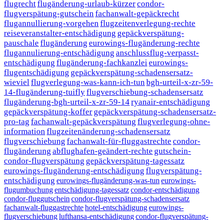
flugrecht
flugänderung-urlaub-kürzer
condor-
flugverspätung-gutschein
fachanwalt-gepäckrecht
flugannullierung-vorgehen
flugzeitenverlegung-rechte
reiseveranstalter-entschädigung
gepäckverspätung-
pauschale
flugänderung
eurowings-flugänderung-rechte
flugannulierung-entschädigung
anschlussflug-verpasst-
entschädigung
flugänderung-fachkanzlei
eurowings-
flugentschädigung
gepäckverspätung-schadensersatz-
wieviel
flugverlegung-was-kann-ich-tun
bgh-urteil-x-zr-59-
14-flugänderung-tuifly
flugverschiebung-schadensersatz
flugänderung-bgh-urteil-x-zr-59-14
ryanair-entschädigung
gepäckverspätung-koffer
gepäckverspätung-schadensersatz-
pro-tag
fachanwalt-gepäckverspätung
flugverlegung-ohne-
information
flugzeitenänderung-schadensersatz
flugverschiebung
fachanwalt-für-fluggastrechte
condor-
flugänderung
abflughafen-geändert-rechte
gutschein-
condor-flugverspätung
gepäckverspätung-tagessatz
eurowings-flugänderung-entschädigung
flugverspätung-
entschädigung
eurowings-flugänderung-was-tun
eurowings-
flugumbuchung
entschädigung-tagessatz
condor-entschädigung
condor-fluggutschein
condor-flugverspätung-schadensersatz
fachanwalt-fluggastrechte
hotel-entschädigung
eurowings-
flugverschiebung
lufthansa-entschädigung
condor-flugverspätung-