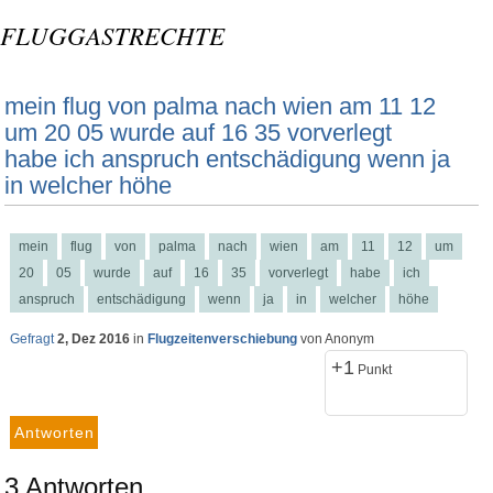
FLUGGASTRECHTE
mein flug von palma nach wien am 11 12
um 20 05 wurde auf 16 35 vorverlegt
habe ich anspruch entschädigung wenn ja
in welcher höhe
mein
flug
von
palma
nach
wien
am
11
12
um
20
05
wurde
auf
16
35
vorverlegt
habe
ich
anspruch
entschädigung
wenn
ja
in
welcher
höhe
Gefragt
2, Dez 2016
in
Flugzeitenverschiebung
von
Anonym
+1
Punkt
3
Antworten