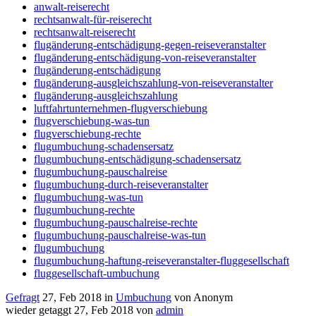
anwalt-reiserecht
rechtsanwalt-für-reiserecht
rechtsanwalt-reiserecht
flugänderung-entschädigung-gegen-reiseveranstalter
flugänderung-entschädigung-von-reiseveranstalter
flugänderung-entschädigung
flugänderung-ausgleichszahlung-von-reiseveranstalter
flugänderung-ausgleichszahlung
luftfahrtunternehmen-flugverschiebung
flugverschiebung-was-tun
flugverschiebung-rechte
flugumbuchung-schadensersatz
flugumbuchung-entschädigung-schadensersatz
flugumbuchung-pauschalreise
flugumbuchung-durch-reiseveranstalter
flugumbuchung-was-tun
flugumbuchung-rechte
flugumbuchung-pauschalreise-rechte
flugumbuchung-pauschalreise-was-tun
flugumbuchung
flugumbuchung-haftung-reiseveranstalter-fluggesellschaft
fluggesellschaft-umbuchung
Gefragt
27, Feb 2018
in
Umbuchung
von
Anonym
wieder getaggt
27, Feb 2018
von
admin