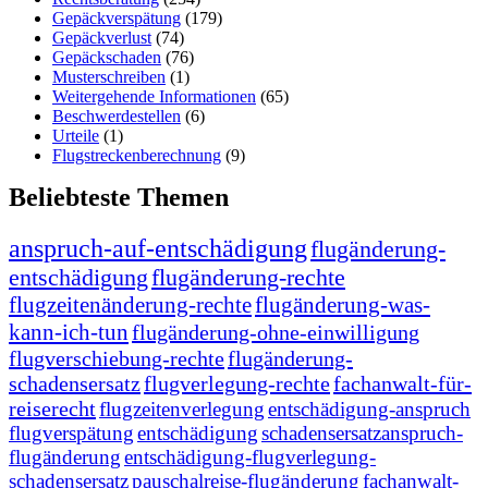
Gepäckverspätung
(179)
Gepäckverlust
(74)
Gepäckschaden
(76)
Musterschreiben
(1)
Weitergehende Informationen
(65)
Beschwerdestellen
(6)
Urteile
(1)
Flugstreckenberechnung
(9)
Beliebteste Themen
anspruch-auf-entschädigung
flugänderung-
entschädigung
flugänderung-rechte
flugzeitenänderung-rechte
flugänderung-was-
kann-ich-tun
flugänderung-ohne-einwilligung
flugverschiebung-rechte
flugänderung-
schadensersatz
flugverlegung-rechte
fachanwalt-für-
reiserecht
flugzeitenverlegung
entschädigung-anspruch
flugverspätung
entschädigung
schadensersatzanspruch-
flugänderung
entschädigung-flugverlegung-
schadensersatz
pauschalreise-flugänderung
fachanwalt-