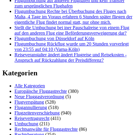
Flugumbuchung auf anderen Flughafen und kein Transfer
zum ursprünglichen Flughafen
Flugumbuchung Rechte bei Überbuchung des Fluges nach
Malta, 4 Tage im Voraus erfahren 6 Stunden später fliegen der
eigentliche Flug findet normal statt, nur ohne mich.
Stellt die Umbuchung bei iner Pauschalreise von einem Flug
auf den anderen Flug eine Beförderungsverweigerung dar?
Flugumbuchung von Düsseldorf auf Köln
Flugumbuchung Rückflug wurde um 20 Stunden vorverlegt
von 23:55 auf 04:10 (Varna-Köln)
Reiseveranstalter ändert ändert Flugreise und Reisekosten -
Anspruch auf Rückzahlung der Preisdifferenz?
Kategorien
Alle Kategorien
Europäische Fluggastrechte
(380)
Neue Fluggastverordnung
(5)
Flugverspätung
(528)
Flugannullierung
(518)
Flugzeitenverschiebung
(940)
Reisevertragsrecht
(411)
Umbuchung
(211)
Rechtsanwälte für Fluggastrechte
(86)
Rechtsberatung
(254)