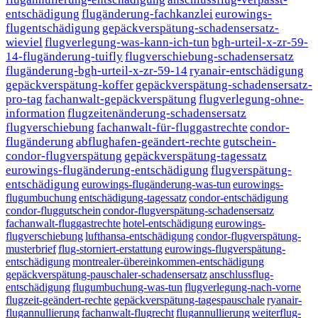
entschädigung
flugänderung-fachkanzlei
eurowings-
flugentschädigung
gepäckverspätung-schadensersatz-
wieviel
flugverlegung-was-kann-ich-tun
bgh-urteil-x-zr-59-
14-flugänderung-tuifly
flugverschiebung-schadensersatz
flugänderung-bgh-urteil-x-zr-59-14
ryanair-entschädigung
gepäckverspätung-koffer
gepäckverspätung-schadensersatz-
pro-tag
fachanwalt-gepäckverspätung
flugverlegung-ohne-
information
flugzeitenänderung-schadensersatz
flugverschiebung
fachanwalt-für-fluggastrechte
condor-
flugänderung
abflughafen-geändert-rechte
gutschein-
condor-flugverspätung
gepäckverspätung-tagessatz
eurowings-flugänderung-entschädigung
flugverspätung-
entschädigung
eurowings-flugänderung-was-tun
eurowings-
flugumbuchung
entschädigung-tagessatz
condor-entschädigung
condor-fluggutschein
condor-flugverspätung-schadensersatz
fachanwalt-fluggastrechte
hotel-entschädigung
eurowings-
flugverschiebung
lufthansa-entschädigung
condor-flugverspätung-
musterbrief
flug-storniert-erstattung
eurowings-flugverspätung-
entschädigung
montrealer-übereinkommen-entschädigung
gepäckverspätung-pauschaler-schadensersatz
anschlussflug-
entschädigung
flugumbuchung-was-tun
flugverlegung-nach-vorne
flugzeit-geändert-rechte
gepäckverspätung-tagespauschale
ryanair-
flugannullierung
fachanwalt-flugrecht
flugannullierung
weiterflug-