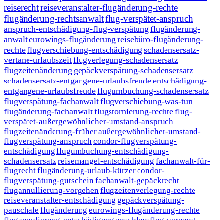
reiserecht
reiseveranstalter-flugänderung-rechte
flugänderung-rechtsanwalt
flug-verspätet-anspruch
anspruch-entschädigung-flug-verspätung
flugänderung-
anwalt
eurowings-flugänderung
reisebüro-flugänderung-
rechte
flugverschiebung-entschädigung
schadensersatz-
vertane-urlaubszeit
flugverlegung-schadensersatz
flugzeitenänderung
gepäckverspätung-schadensersatz
schadensersatz-entgangene-urlaubsfreude
entschädigung-
entgangene-urlaubsfreude
flugumbuchung-schadensersatz
flugverspätung-fachanwalt
flugverschiebung-was-tun
flugänderung-fachanwalt
flugstornierung-rechte
flug-
verspätet-außergewöhnlicher-umstand-anspruch
flugzeitenänderung-früher
außergewöhnlicher-umstand-
flugverspätung-anspruch
condor-flugverspätung-
entschädigung
flugumbuchung-entschädigung-
schadensersatz
reisemangel-entschädigung
fachanwalt-für-
flugrecht
flugänderung-urlaub-kürzer
condor-
flugverspätung-gutschein
fachanwalt-gepäckrecht
flugannullierung-vorgehen
flugzeitenverlegung-rechte
reiseveranstalter-entschädigung
gepäckverspätung-
pauschale
flugänderung
eurowings-flugänderung-rechte
flugannulierung-entschädigung
anschlussflug-verpasst-