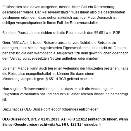
Es lässt sich also davon ausgehen, dass in Ihrem Fall ein Reisevertrag
geschlossen wurde. Der Reiseveranstalter muss Ihnen also die geschuldeten
Leistungen erbringen, dazu gehört natürlich auch der Flug. Demnach ist
richtiger Ansprechpartner in Ihrem Fall der Reiseveranstalter.
Bei einer Pauschalreise richten sich die Rechte nach den §§ 651 a-m BGB.
Gem. §651c Abs. 1 ist der Reiseveranstalter verpflichtet, die Reise so zu
erbringen, dass sie die zugesicherten Eigenschaften hat und nicht mit Fehlern
behaftet ist, die den Wert oder die Tauglichkeit zu dem gewöhnlichen oder nach
dem Vertrag vorausgesetzten Nutzen aufheben oder mindern.
So einen Mangel kann auch bei einer Verlegung der Flugzeiten bestehen. Falls
die Reise also mangelbehaftet ist, können Sie dann einen
Minderungsanspruch gem. § 651 d BGB geltend machen.
Nun sagt der Reiseveranstalter jedoch, dass er sich die Änderung der
Flugzeiten vorbehalten hat und dadurch zu einer solchen Änderung bemächtigt
ist.
Dazu hat das OLG Düsseldorf jedoch folgendes entschieden:
OLG Düsseldorf, Urt. v. 02.05.2013, Az: I-6 U 123/12
(einfach zu finden, wenn
Sie bei Google „reise-recht-wiki Az: I-6 U 123/12“ eingeben)