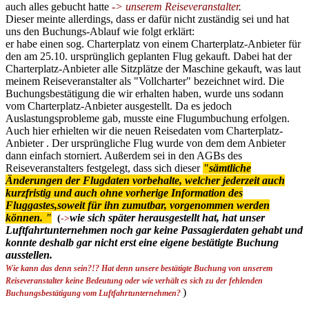
auch alles gebucht hatte
-> unserem Reiseveranstalter
.
Dieser meinte allerdings, dass er dafür nicht zuständig sei und hat
uns den Buchungs-Ablauf wie folgt erklärt:
er habe einen sog. Charterplatz von einem Charterplatz-Anbieter für
den am 25.10. ursprünglich geplanten Flug gekauft. Dabei hat der
Charterplatz-Anbieter alle Sitzplätze der Maschine gekauft, was laut
meinem Reiseveranstalter als "Vollcharter" bezeichnet wird. Die
Buchungsbestätigung die wir erhalten haben, wurde uns sodann
vom Charterplatz-Anbieter ausgestellt. Da es jedoch
Auslastungsprobleme gab, musste eine Flugumbuchung erfolgen.
Auch hier erhielten wir die neuen Reisedaten vom Charterplatz-
Anbieter . Der ursprüngliche Flug wurde von dem dem Anbieter
dann einfach storniert. Außerdem sei in den AGBs des
Reiseveranstalters festgelegt, dass sich dieser
"sämtliche
Änderungen der Flugdaten vorbehalte, welcher jederzeit auch
kurzfristig und auch ohne vorherige Information des
Fluggastes,soweit für ihn zumutbar, vorgenommen werden
können. "
wie sich später herausgestellt hat, hat unser
(
->
Luftfahrtunternehmen noch gar keine Passagierdaten gehabt und
konnte deshalb gar nicht erst eine eigene bestätigte Buchung
ausstellen.
Wie kann das denn sein?!? Hat denn unsere bestätigte Buchung von unserem
Reiseveranstalter keine Bedeutung oder wie verhält es sich zu der fehlenden
)
Buchungsbestätigung vom Luftfahrtunternehmen?