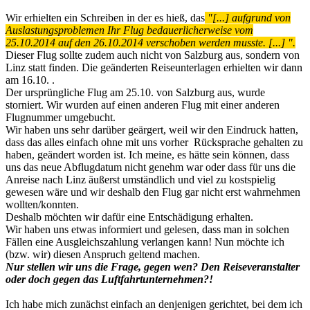
Wir erhielten ein Schreiben in der es hieß, das
"[...] aufgrund von
Auslastungsproblemen Ihr Flug bedauerlicherweise vom
25.10.2014 auf den 26.10.2014 verschoben werden musste. [...] ".
Dieser Flug sollte zudem auch nicht von Salzburg aus, sondern von
Linz statt finden. Die geänderten Reiseunterlagen erhielten wir dann
am 16.10. .
Der ursprüngliche Flug am 25.10. von Salzburg aus, wurde
storniert. Wir wurden auf einen anderen Flug mit einer anderen
Flugnummer umgebucht.
Wir haben uns sehr darüber geärgert, weil wir den Eindruck hatten,
dass das alles einfach ohne mit uns vorher Rücksprache gehalten zu
haben, geändert worden ist. Ich meine, es hätte sein können, dass
uns das neue Abflugdatum nicht genehm war oder dass für uns die
Anreise nach Linz äußerst umständlich und viel zu kostspielig
gewesen wäre und wir deshalb den Flug gar nicht erst wahrnehmen
wollten/konnten.
Deshalb möchten wir dafür eine Entschädigung erhalten.
Wir haben uns etwas informiert und gelesen, dass man in solchen
Fällen eine Ausgleichszahlung verlangen kann! Nun möchte ich
(bzw. wir) diesen Anspruch geltend machen.
Nur stellen wir uns die Frage, gegen wen? Den Reiseveranstalter
oder doch gegen das Luftfahrtunternehmen?!
Ich habe mich zunächst einfach an denjenigen gerichtet, bei dem ich