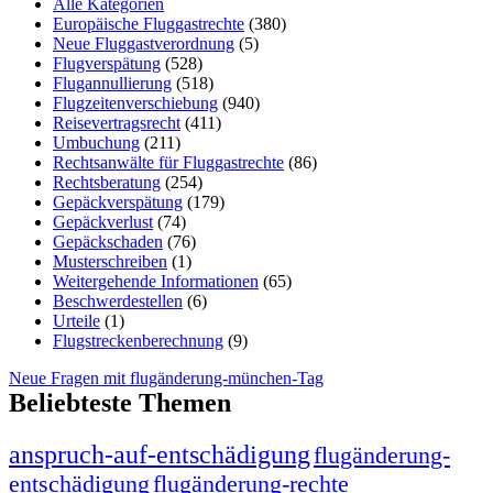
Alle Kategorien
Europäische Fluggastrechte
(380)
Neue Fluggastverordnung
(5)
Flugverspätung
(528)
Flugannullierung
(518)
Flugzeitenverschiebung
(940)
Reisevertragsrecht
(411)
Umbuchung
(211)
Rechtsanwälte für Fluggastrechte
(86)
Rechtsberatung
(254)
Gepäckverspätung
(179)
Gepäckverlust
(74)
Gepäckschaden
(76)
Musterschreiben
(1)
Weitergehende Informationen
(65)
Beschwerdestellen
(6)
Urteile
(1)
Flugstreckenberechnung
(9)
Neue Fragen mit flugänderung-münchen-Tag
Beliebteste Themen
anspruch-auf-entschädigung
flugänderung-
entschädigung
flugänderung-rechte