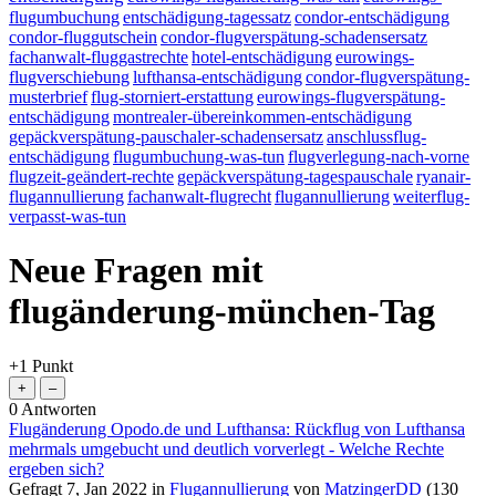
flugumbuchung
entschädigung-tagessatz
condor-entschädigung
condor-fluggutschein
condor-flugverspätung-schadensersatz
fachanwalt-fluggastrechte
hotel-entschädigung
eurowings-
flugverschiebung
lufthansa-entschädigung
condor-flugverspätung-
musterbrief
flug-storniert-erstattung
eurowings-flugverspätung-
entschädigung
montrealer-übereinkommen-entschädigung
gepäckverspätung-pauschaler-schadensersatz
anschlussflug-
entschädigung
flugumbuchung-was-tun
flugverlegung-nach-vorne
flugzeit-geändert-rechte
gepäckverspätung-tagespauschale
ryanair-
flugannullierung
fachanwalt-flugrecht
flugannullierung
weiterflug-
verpasst-was-tun
Neue Fragen mit
flugänderung-münchen-Tag
+1
Punkt
0
Antworten
Flugänderung Opodo.de und Lufthansa: Rückflug von Lufthansa
mehrmals umgebucht und deutlich vorverlegt - Welche Rechte
ergeben sich?
Gefragt
7, Jan 2022
in
Flugannullierung
von
MatzingerDD
(
130