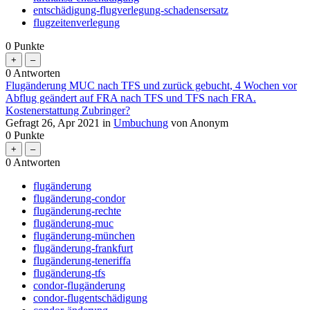
entschädigung-flugverlegung-schadensersatz
flugzeitenverlegung
0
Punkte
0
Antworten
Flugänderung MUC nach TFS und zurück gebucht, 4 Wochen vor
Abflug geändert auf FRA nach TFS und TFS nach FRA.
Kostenerstattung Zubringer?
Gefragt
26, Apr 2021
in
Umbuchung
von
Anonym
0
Punkte
0
Antworten
flugänderung
flugänderung-condor
flugänderung-rechte
flugänderung-muc
flugänderung-münchen
flugänderung-frankfurt
flugänderung-teneriffa
flugänderung-tfs
condor-flugänderung
condor-flugentschädigung