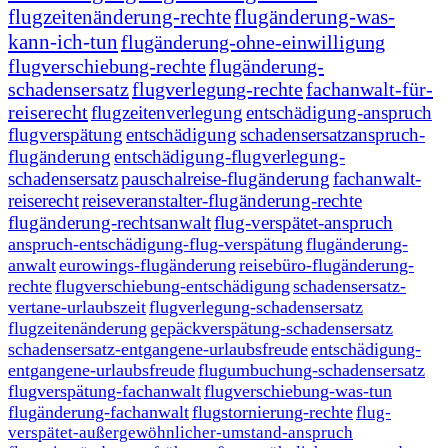
flugzeitenänderung-rechte
flugänderung-was-
kann-ich-tun
flugänderung-ohne-einwilligung
flugverschiebung-rechte
flugänderung-
schadensersatz
flugverlegung-rechte
fachanwalt-für-
reiserecht
flugzeitenverlegung
entschädigung-anspruch
flugverspätung
entschädigung
schadensersatzanspruch-
flugänderung
entschädigung-flugverlegung-
schadensersatz
pauschalreise-flugänderung
fachanwalt-
reiserecht
reiseveranstalter-flugänderung-rechte
flugänderung-rechtsanwalt
flug-verspätet-anspruch
anspruch-entschädigung-flug-verspätung
flugänderung-
anwalt
eurowings-flugänderung
reisebüro-flugänderung-
rechte
flugverschiebung-entschädigung
schadensersatz-
vertane-urlaubszeit
flugverlegung-schadensersatz
flugzeitenänderung
gepäckverspätung-schadensersatz
schadensersatz-entgangene-urlaubsfreude
entschädigung-
entgangene-urlaubsfreude
flugumbuchung-schadensersatz
flugverspätung-fachanwalt
flugverschiebung-was-tun
flugänderung-fachanwalt
flugstornierung-rechte
flug-
verspätet-außergewöhnlicher-umstand-anspruch