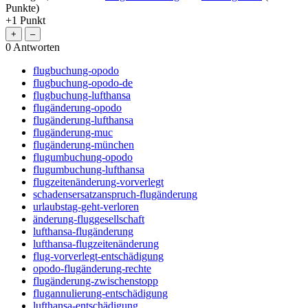
Punkte)
+1
Punkt
0
Antworten
flugbuchung-opodo
flugbuchung-opodo-de
flugbuchung-lufthansa
flugänderung-opodo
flugänderung-lufthansa
flugänderung-muc
flugänderung-münchen
flugumbuchung-opodo
flugumbuchung-lufthansa
flugzeitenänderung-vorverlegt
schadensersatzanspruch-flugänderung
urlaubstag-geht-verloren
änderung-fluggesellschaft
lufthansa-flugänderung
lufthansa-flugzeitenänderung
flug-vorverlegt-entschädigung
opodo-flugänderung-rechte
flugänderung-zwischenstopp
flugannulierung-entschädigung
lufthansa-entschädigung