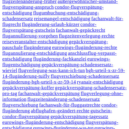
flugzeitenänderung-früher
außergewöhnlicher-umstand-
flugverspätung-anspruch
condor-flugverspätung-
entschädigung
flugumbuchung-entschädigung-
schadensersatz
reisemangel-entschädigung
fachanwalt-für-
flugrecht
flugänderung-urlaub-kürzer
condor-
flugverspätung-gutschein
fachanwalt-gepäckrecht
flugannullierung-vorgehen
flugzeitenverlegung-rechte
reiseveranstalter-entschädigung
gepäckverspätung-
pauschale
flugänderung
eurowings-flugänderung-rechte
flugannulierung-entschädigung
anschlussflug-verpasst-
entschädigung
flugänderung-fachkanzlei
eurowings-
flugentschädigung
gepäckverspätung-schadensersatz-
wieviel
flugverlegung-was-kann-ich-tun
bgh-urteil-x-zr-59-
14-flugänderung-tuifly
flugverschiebung-schadensersatz
flugänderung-bgh-urteil-x-zr-59-14
ryanair-entschädigung
gepäckverspätung-koffer
gepäckverspätung-schadensersatz-
pro-tag
fachanwalt-gepäckverspätung
flugverlegung-ohne-
information
flugzeitenänderung-schadensersatz
flugverschiebung
fachanwalt-für-fluggastrechte
condor-
flugänderung
abflughafen-geändert-rechte
gutschein-
condor-flugverspätung
gepäckverspätung-tagessatz
eurowings-flugänderung-entschädigung
flugverspätung-
entschädigung
eurowings-flugänderung-was-tun
eurowings-