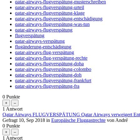
qatar-airways-flugverspätung-musterschreiben
qatar-airways-flugverspätung-urteil
qatar-airways-flugverspätung-klage
qatar-airways-flugverspätung-entschädigung
qatar-airways-flugverspätung-was-tun
qatar-airways-flugverspätung
flugverspätung
qatar-airways-verspätung
flugänderung-entschädigung
qatar-airways-flug-verspätung
qatar-airways-flug-verspätung-rechte
qatar-airways-flugverspätung-doha
qatar-airways-flugverspätung-colombo
qatar-airways-flugverspätung-doh
qatar-airways-flugverspätung-frankfurt
qatar-airways-flugverspätung-fra
0
Punkte
1
Antwort
Qatar Airways FLUGVERSPÄTUNG Qatar Airways verweigert Entschäd
Gefragt
10, Sep 2018
in
Europäische Fluggastrechte
von
André
0
Punkte
1
Antwort