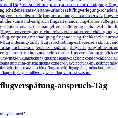
anwalt
flug-verspätet-anspruch
anspruch-entschädigung-flug
ung
schadensersatz-vertane-urlaubszeit
flugverlegung-schadens
gangene-urlaubsfreude
flugumbuchung-schadensersatz
flugver
nlicher-umstand-anspruch
flugzeitenänderung-früher
außergew
-schadensersatz
reisemangel-entschädigung
fachanwalt-für-fl
flugzeitenverlegung-rechte
reiseveranstalter-entschädigung
ge
sflug-verpasst-entschädigung
flugänderung-fachkanzlei
eurow
4-flugänderung-tuifly
flugverschiebung-schadensersatz
flugänd
ro-tag
fachanwalt-gepäckverspätung
flugverlegung-ohne-info
en-geändert-rechte
gutschein-condor-flugverspätung
gepäckve
eurowings-flugumbuchung
entschädigung-tagessatz
condor-entschädig
iebung
lufthansa-entschädigung
condor-flugverspätung-musterbrief
flug-
ler-schadensersatz
anschlussflug-entschädigung
flugumbuchung-was-t
-flugrecht
flugannullierung
weiterflug-verpasst-was-tun
-flugverspätung-anspruch-Tag
lug storniert?