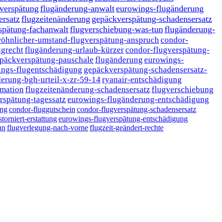
-verspätung
flugänderung-anwalt
eurowings-flugänderung
ersatz
flugzeitenänderung
gepäckverspätung-schadensersatz
spätung-fachanwalt
flugverschiebung-was-tun
flugänderung-
öhnlicher-umstand-flugverspätung-anspruch
condor-
ugrecht
flugänderung-urlaub-kürzer
condor-flugverspätung-
päckverspätung-pauschale
flugänderung
eurowings-
ings-flugentschädigung
gepäckverspätung-schadensersatz-
erung-bgh-urteil-x-zr-59-14
ryanair-entschädigung
rmation
flugzeitenänderung-schadensersatz
flugverschiebung
rspätung-tagessatz
eurowings-flugänderung-entschädigung
ung
condor-fluggutschein
condor-flugverspätung-schadensersatz
storniert-erstattung
eurowings-flugverspätung-entschädigung
un
flugverlegung-nach-vorne
flugzeit-geändert-rechte