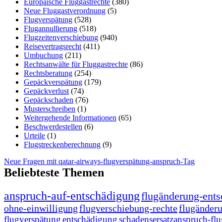
Europäische Fluggastrechte
(380)
Neue Fluggastverordnung
(5)
Flugverspätung
(528)
Flugannullierung
(518)
Flugzeitenverschiebung
(940)
Reisevertragsrecht
(411)
Umbuchung
(211)
Rechtsanwälte für Fluggastrechte
(86)
Rechtsberatung
(254)
Gepäckverspätung
(179)
Gepäckverlust
(74)
Gepäckschaden
(76)
Musterschreiben
(1)
Weitergehende Informationen
(65)
Beschwerdestellen
(6)
Urteile
(1)
Flugstreckenberechnung
(9)
Neue Fragen mit qatar-airways-flugverspätung-anspruch-Tag
Beliebteste Themen
anspruch-auf-entschädigung
flugänderung-ent
ohne-einwilligung
flugverschiebung-rechte
flugänder
flugverspätung
entschädigung
schadensersatzanspruch-fl