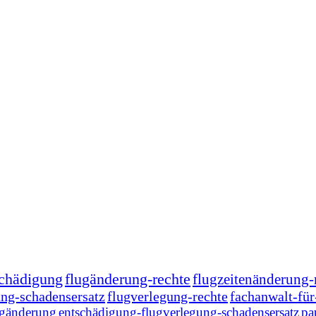
schädigung
flugänderung-rechte
flugzeitenänderung-
ung-schadensersatz
flugverlegung-rechte
fachanwalt-für
ugänderung
entschädigung-flugverlegung-schadensersatz
pa