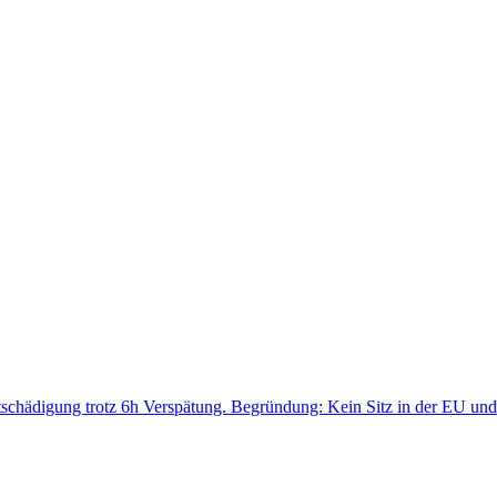
igung trotz 6h Verspätung. Begründung: Kein Sitz in der EU und 