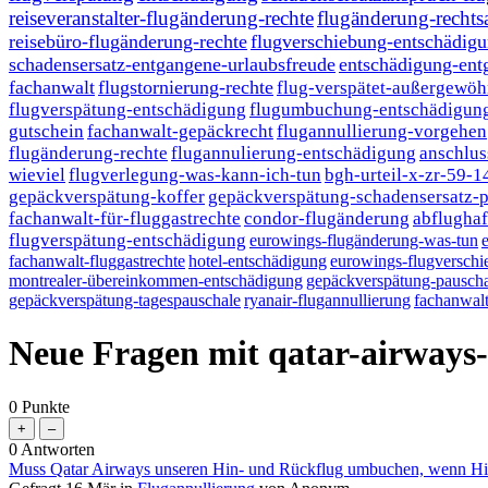
reiseveranstalter-flugänderung-rechte
flugänderung-rechts
reisebüro-flugänderung-rechte
flugverschiebung-entschädig
schadensersatz-entgangene-urlaubsfreude
entschädigung-ent
fachanwalt
flugstornierung-rechte
flug-verspätet-außergewöh
flugverspätung-entschädigung
flugumbuchung-entschädigung
gutschein
fachanwalt-gepäckrecht
flugannullierung-vorgehen
flugänderung-rechte
flugannulierung-entschädigung
anschlus
wieviel
flugverlegung-was-kann-ich-tun
bgh-urteil-x-zr-59-1
gepäckverspätung-koffer
gepäckverspätung-schadensersatz-p
fachanwalt-für-fluggastrechte
condor-flugänderung
abflughaf
flugverspätung-entschädigung
eurowings-flugänderung-was-tun
fachanwalt-fluggastrechte
hotel-entschädigung
eurowings-flugversch
montrealer-übereinkommen-entschädigung
gepäckverspätung-pauscha
gepäckverspätung-tagespauschale
ryanair-flugannullierung
fachanwalt
Neue Fragen mit qatar-airways
0
Punkte
0
Antworten
Muss Qatar Airways unseren Hin- und Rückflug umbuchen, wenn Hinf