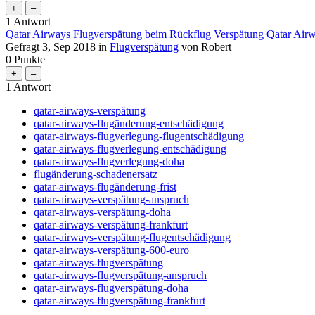
1
Antwort
Qatar Airways Flugverspätung beim Rückflug Verspätung Qatar Air
Gefragt
3, Sep 2018
in
Flugverspätung
von
Robert
0
Punkte
1
Antwort
qatar-airways-verspätung
qatar-airways-flugänderung-entschädigung
qatar-airways-flugverlegung-flugentschädigung
qatar-airways-flugverlegung-entschädigung
qatar-airways-flugverlegung-doha
flugänderung-schadenersatz
qatar-airways-flugänderung-frist
qatar-airways-verspätung-anspruch
qatar-airways-verspätung-doha
qatar-airways-verspätung-frankfurt
qatar-airways-verspätung-flugentschädigung
qatar-airways-verspätung-600-euro
qatar-airways-flugverspätung
qatar-airways-flugverspätung-anspruch
qatar-airways-flugverspätung-doha
qatar-airways-flugverspätung-frankfurt