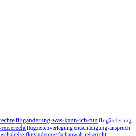
rechte
flugänderung-was-kann-ich-tun
flugänderung-
-reiserecht
flugzeitenverlegung
entschädigung-anspruch
uschalreise-flugänderung
fachanwalt-reiserecht