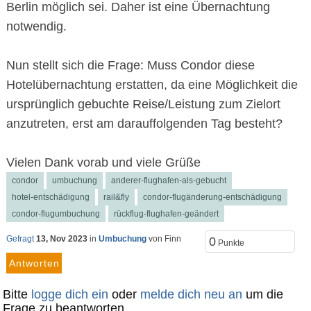
Berlin möglich sei. Daher ist eine Übernachtung
notwendig.
Nun stellt sich die Frage: Muss Condor diese
Hotelübernachtung erstatten, da eine Möglichkeit die
ursprünglich gebuchte Reise/Leistung zum Zielort
anzutreten, erst am darauffolgenden Tag besteht?
Vielen Dank vorab und viele Grüße
condor
umbuchung
anderer-flughafen-als-gebucht
hotel-entschädigung
rail&fly
condor-flugänderung-entschädigung
condor-flugumbuchung
rückflug-flughafen-geändert
Gefragt
13, Nov 2023
in
Umbuchung
von
Finn
0
Punkte
Bitte
logge dich ein
oder
melde dich neu an
um die
Frage zu beantworten.