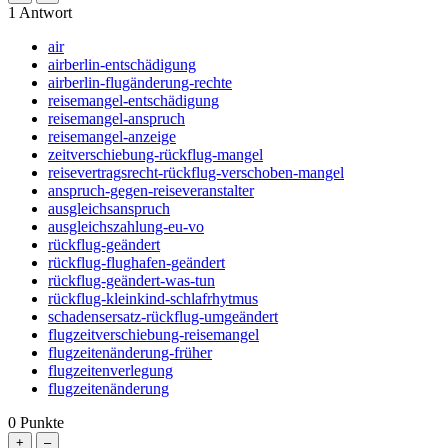
1
Antwort
air
airberlin-entschädigung
airberlin-flugänderung-rechte
reisemangel-entschädigung
reisemangel-anspruch
reisemangel-anzeige
zeitverschiebung-rückflug-mangel
reisevertragsrecht-rückflug-verschoben-mangel
anspruch-gegen-reiseveranstalter
ausgleichsanspruch
ausgleichszahlung-eu-vo
rückflug-geändert
rückflug-flughafen-geändert
rückflug-geändert-was-tun
rückflug-kleinkind-schlafrhytmus
schadensersatz-rückflug-umgeändert
flugzeitverschiebung-reisemangel
flugzeitenänderung-früher
flugzeitenverlegung
flugzeitenänderung
0
Punkte