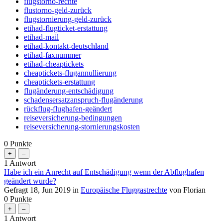
flugstorno-rechte
flustorno-geld-zurück
flugstornierung-geld-zurück
etihad-flugticket-erstattung
etihad-mail
etihad-kontakt-deutschland
etihad-faxnummer
etihad-cheaptickets
cheaptickets-flugannullierung
cheaptickets-erstattung
flugänderung-entschädigung
schadensersatzanspruch-flugänderung
rückflug-flughafen-geändert
reiseversicherung-bedingungen
reiseversicherung-stornierungskosten
0
Punkte
1
Antwort
Habe ich ein Anrecht auf Entschädigung wenn der Abflughafen
geändert wurde?
Gefragt
18, Jun 2019
in
Europäische Fluggastrechte
von
Florian
0
Punkte
1
Antwort