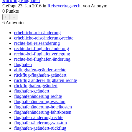
Rückflug Flughafen
Gefragt
23, Jan 2016
in
Reisevertragsrecht
von
Anonym
0
Punkte
6
Antworten
erhebliche-reiseänderung
erhebliche-reiseänderung-rechte
rechte-bei-reiseänderung
rechte-bei-flughafenänderung
rechte-bei-flughafenverlegung
rechte-bei-flughafen-änderung
flughafen
abflughafen-geändert-rechte
rückflug-flughafen-geändert
rückflug-anderer-flughafen-rechte
rückflughafen-geändert
flughafen-geändert
flughafenänderung-rechte
flughafenänderung-was-tun
flughafenänderung-hotelkosten
flughafenänderung-fahrtkosten
flughafen-änderung-rechte
flughafen-änderung-was-tun
flughafen-geändert-rückflug