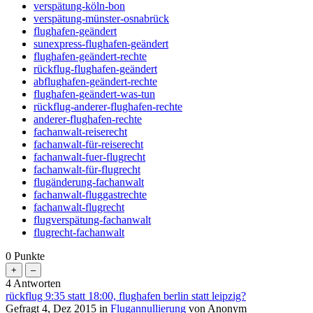
verspätung-köln-bon
verspätung-münster-osnabrück
flughafen-geändert
sunexpress-flughafen-geändert
flughafen-geändert-rechte
rückflug-flughafen-geändert
abflughafen-geändert-rechte
flughafen-geändert-was-tun
rückflug-anderer-flughafen-rechte
anderer-flughafen-rechte
fachanwalt-reiserecht
fachanwalt-für-reiserecht
fachanwalt-fuer-flugrecht
fachanwalt-für-flugrecht
flugänderung-fachanwalt
fachanwalt-fluggastrechte
fachanwalt-flugrecht
flugverspätung-fachanwalt
flugrecht-fachanwalt
0
Punkte
4
Antworten
rückflug 9:35 statt 18:00, flughafen berlin statt leipzig?
Gefragt
4, Dez 2015
in
Flugannullierung
von
Anonym