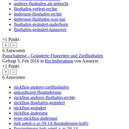
anderer-flughafen-als-gebucht
flughafen-verlegt-rechte
änderung-flughafen-rechte
änderung-flughafen-was-tun
flughafen-geändert-paderborn
flughafen-geändert-hannover
+1
Punkt
6
Antworten
Pauschalreise - Geänderte Flugzeiten und Zielflughafen
Gefragt
3, Feb 2016
in
Rechtsberatung
von
Anonym
+1
Punkt
6
Antworten
rückflug-anderer-zielflughafen
ankunftszeit-flugänderung
rückflug-anderer-flughafen-rechte
rückflug-flughafen-geändert
rückflug-geändert
rückflug-änderung
reise-rückflug-änderung
bgh-urteil-x-zr-59-14-flugänderung-tuifly
flugänderung-bgh-urteil-x-zr-59-14