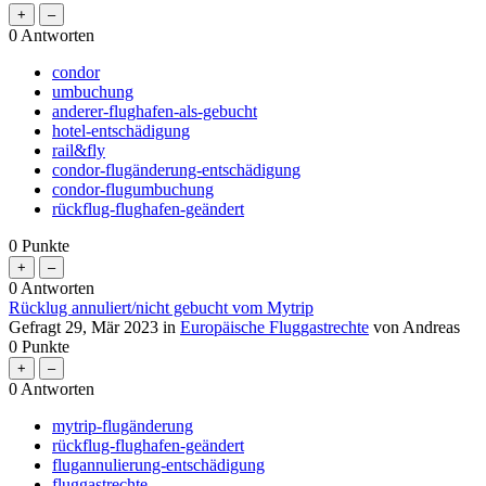
0
Antworten
condor
umbuchung
anderer-flughafen-als-gebucht
hotel-entschädigung
rail&fly
condor-flugänderung-entschädigung
condor-flugumbuchung
rückflug-flughafen-geändert
0
Punkte
0
Antworten
Rücklug annuliert/nicht gebucht vom Mytrip
Gefragt
29, Mär 2023
in
Europäische Fluggastrechte
von
Andreas
0
Punkte
0
Antworten
mytrip-flugänderung
rückflug-flughafen-geändert
flugannulierung-entschädigung
fluggastrechte