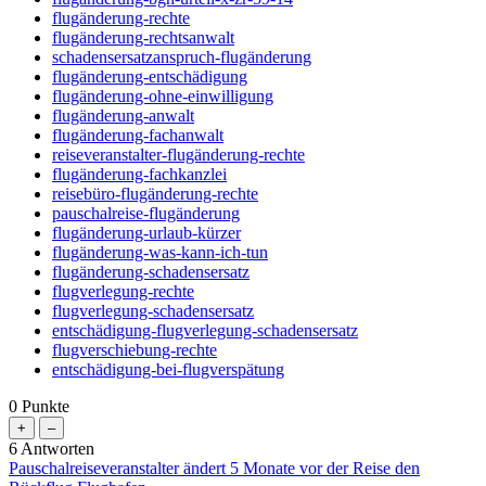
flugänderung-rechte
flugänderung-rechtsanwalt
schadensersatzanspruch-flugänderung
flugänderung-entschädigung
flugänderung-ohne-einwilligung
flugänderung-anwalt
flugänderung-fachanwalt
reiseveranstalter-flugänderung-rechte
flugänderung-fachkanzlei
reisebüro-flugänderung-rechte
pauschalreise-flugänderung
flugänderung-urlaub-kürzer
flugänderung-was-kann-ich-tun
flugänderung-schadensersatz
flugverlegung-rechte
flugverlegung-schadensersatz
entschädigung-flugverlegung-schadensersatz
flugverschiebung-rechte
entschädigung-bei-flugverspätung
0
Punkte
6
Antworten
Pauschalreiseveranstalter ändert 5 Monate vor der Reise den