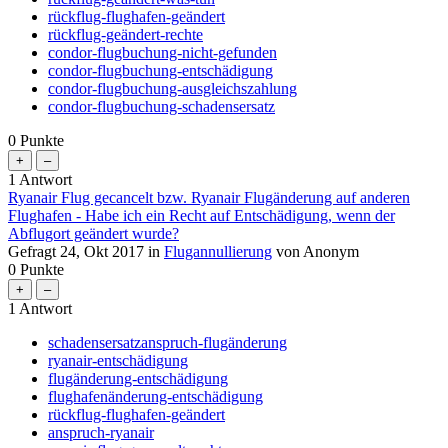
rückflug-flughafen-geändert
rückflug-geändert-rechte
condor-flugbuchung-nicht-gefunden
condor-flugbuchung-entschädigung
condor-flugbuchung-ausgleichszahlung
condor-flugbuchung-schadensersatz
0
Punkte
1
Antwort
Ryanair Flug gecancelt bzw. Ryanair Flugänderung auf anderen
Flughafen - Habe ich ein Recht auf Entschädigung, wenn der
Abflugort geändert wurde?
Gefragt
24, Okt 2017
in
Flugannullierung
von
Anonym
0
Punkte
1
Antwort
schadensersatzanspruch-flugänderung
ryanair-entschädigung
flugänderung-entschädigung
flughafenänderung-entschädigung
rückflug-flughafen-geändert
anspruch-ryanair