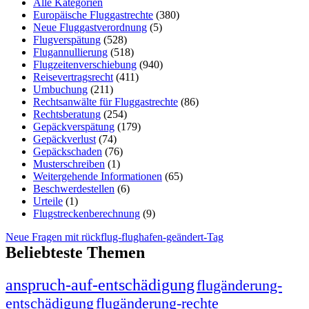
Alle Kategorien
Europäische Fluggastrechte
(380)
Neue Fluggastverordnung
(5)
Flugverspätung
(528)
Flugannullierung
(518)
Flugzeitenverschiebung
(940)
Reisevertragsrecht
(411)
Umbuchung
(211)
Rechtsanwälte für Fluggastrechte
(86)
Rechtsberatung
(254)
Gepäckverspätung
(179)
Gepäckverlust
(74)
Gepäckschaden
(76)
Musterschreiben
(1)
Weitergehende Informationen
(65)
Beschwerdestellen
(6)
Urteile
(1)
Flugstreckenberechnung
(9)
Neue Fragen mit rückflug-flughafen-geändert-Tag
Beliebteste Themen
anspruch-auf-entschädigung
flugänderung-
entschädigung
flugänderung-rechte