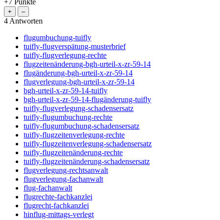
+7
Punkte
4
Antworten
flugumbuchung-tuifly
tuifly-flugverspätung-musterbrief
tuifly-flugverlegung-rechte
flugzeitenänderung-bgh-urteil-x-zr-59-14
flugänderung-bgh-urteil-x-zr-59-14
flugverlegung-bgh-urteil-x-zr-59-14
bgh-urteil-x-zr-59-14-tuifly
bgh-urteil-x-zr-59-14-flugänderung-tuifly
tuifly-flugverlegung-schadensersatz
tuifly-flugumbuchung-rechte
tuifly-flugumbuchung-schadensersatz
tuifly-flugzeitenverlegung-rechte
tuifly-flugzeitenverlegung-schadensersatz
tuifly-flugzeitenänderung-rechte
tuifly-flugzeitenänderung-schadensersatz
flugverlegung-rechtsanwalt
flugverlegung-fachanwalt
flug-fachanwalt
flugrechte-fachkanzlei
flugrecht-fachkanzlei
hinflug-mittags-verlegt