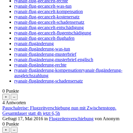
ryanair-flug-gecancelt-rechte
ryanair-flug-gecancelt-was-tun
ryanair-flug-gecancelt-kompensation
ryanair-flug-gecancelt-kostenersatz
ryanair-flug-gecancelt-schadensersatz
ryanair-flug-gecancelt-entschädigung
ryanair-flug-gecancelt-flugentschädigung
ryanair-flug-gecancelt-flughafen
ryanair-flugänderung
ryanair-flugänderung-was-tun
ryanair-flugänderung-musterbrief
ryanair-flugänderung-musterbrief-englisch
ryanair-flugänderung-rechte
ryanair-flugänderung-kompensationryanair-flugänderung-
ausgleichszahlung
ryanair-flugänderung-schadensersatz
0
Punkte
4
Antworten
Pauschalreise: Flugzeitverschiebung nun mit Zwischenstopp.
Gesamtdauer statt 4h jetzt 6,5h
Gefragt
17, Mai 2016
in
Flugzeitenverschiebung
von
Anonym
0
Punkte