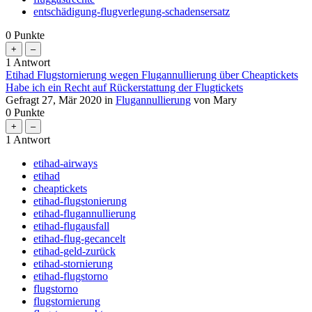
entschädigung-flugverlegung-schadensersatz
0
Punkte
1
Antwort
Etihad Flugstornierung wegen Flugannullierung über Cheaptickets
Habe ich ein Recht auf Rückerstattung der Flugtickets
Gefragt
27, Mär 2020
in
Flugannullierung
von
Mary
0
Punkte
1
Antwort
etihad-airways
etihad
cheaptickets
etihad-flugstonierung
etihad-flugannullierung
etihad-flugausfall
etihad-flug-gecancelt
etihad-geld-zurück
etihad-stornierung
etihad-flugstorno
flugstorno
flugstornierung