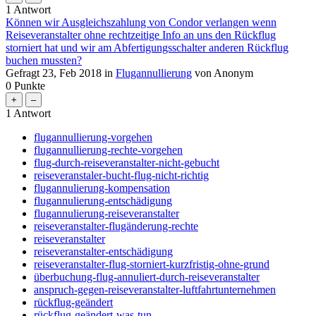
1
Antwort
Können wir Ausgleichszahlung von Condor verlangen wenn
Reiseveranstalter ohne rechtzeitige Info an uns den Rückflug
storniert hat und wir am Abfertigungsschalter anderen Rückflug
buchen mussten?
Gefragt
23, Feb 2018
in
Flugannullierung
von
Anonym
0
Punkte
1
Antwort
flugannullierung-vorgehen
flugannullierung-rechte-vorgehen
flug-durch-reiseveranstalter-nicht-gebucht
reiseveranstaler-bucht-flug-nicht-richtig
flugannulierung-kompensation
flugannulierung-entschädigung
flugannulierung-reiseveranstalter
reiseveranstalter-flugänderung-rechte
reiseveranstalter
reiseveranstalter-entschädigung
reiseveranstalter-flug-storniert-kurzfristig-ohne-grund
überbuchung-flug-annuliert-durch-reiseveranstalter
anspruch-gegen-reiseveranstalter-luftfahrtunternehmen
rückflug-geändert
rückflug-geändert-was-tun