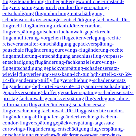
flugzeitenänderung-früher
außergewöhnlicher-umstand-
flugverspätung-anspruch
condor-flugverspätung-
entschädigung
flugumbuchung-entschädigung-
schadensersatz
reisemangel-entschädigung
fachanwalt-für-
flugrecht
flugänderung-urlaub-kürzer
condor-
flugverspätung-gutschein
fachanwalt-gepäckrecht
flugannullierung-vorgehen
flugzeitenverlegung-rechte
reiseveranstalter-entschädigung
gepäckverspätung-
pauschale
flugänderung
eurowings-flugänderung-rechte
flugannulierung-entschädigung
anschlussflug-verpasst-
entschädigung
flugänderung-fachkanzlei
eurowings-
flugentschädigung
gepäckverspätung-schadensersatz-
wieviel
flugverlegung-was-kann-ich-tun
bgh-urteil-x-zr-59-
14-flugänderung-tuifly
flugverschiebung-schadensersatz
flugänderung-bgh-urteil-x-zr-59-14
ryanair-entschädigung
gepäckverspätung-koffer
gepäckverspätung-schadensersatz-
pro-tag
fachanwalt-gepäckverspätung
flugverlegung-ohne-
information
flugzeitenänderung-schadensersatz
flugverschiebung
fachanwalt-für-fluggastrechte
condor-
flugänderung
abflughafen-geändert-rechte
gutschein-
condor-flugverspätung
gepäckverspätung-tagessatz
eurowings-flugänderung-entschädigung
flugverspätung-
entschädigung
eurowings-flugänderung-was-tun
eurowings-