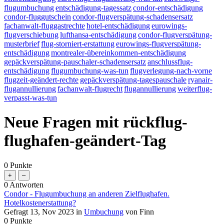
flugumbuchung
entschädigung-tagessatz
condor-entschädigung
condor-fluggutschein
condor-flugverspätung-schadensersatz
fachanwalt-fluggastrechte
hotel-entschädigung
eurowings-
flugverschiebung
lufthansa-entschädigung
condor-flugverspätung-
musterbrief
flug-storniert-erstattung
eurowings-flugverspätung-
entschädigung
montrealer-übereinkommen-entschädigung
gepäckverspätung-pauschaler-schadensersatz
anschlussflug-
entschädigung
flugumbuchung-was-tun
flugverlegung-nach-vorne
flugzeit-geändert-rechte
gepäckverspätung-tagespauschale
ryanair-
flugannullierung
fachanwalt-flugrecht
flugannullierung
weiterflug-
verpasst-was-tun
Neue Fragen mit rückflug-
flughafen-geändert-Tag
0
Punkte
0
Antworten
Condor - Flugumbuchung an anderen Zielflughafen.
Hotelkostenerstattung?
Gefragt
13, Nov 2023
in
Umbuchung
von
Finn
0
Punkte