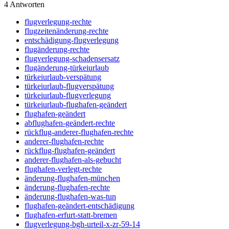
4
Antworten
flugverlegung-rechte
flugzeitenänderung-rechte
entschädigung-flugverlegung
flugänderung-rechte
flugverlegung-schadensersatz
flugänderung-türkeiurlaub
türkeiurlaub-verspätung
türkeiurlaub-flugverspätung
türkeiurlaub-flugverlegung
türkeiurlaub-flughafen-geändert
flughafen-geändert
abflughafen-geändert-rechte
rückflug-anderer-flughafen-rechte
anderer-flughafen-rechte
rückflug-flughafen-geändert
anderer-flughafen-als-gebucht
flughafen-verlegt-rechte
änderung-flughafen-münchen
änderung-flughafen-rechte
änderung-flughafen-was-tun
flughafen-geändert-entschädigung
flughafen-erfurt-statt-bremen
flugverlegung-bgh-urteil-x-zr-59-14