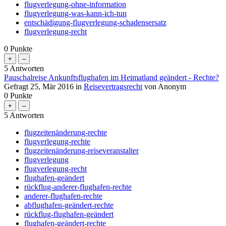
flugverlegung-ohne-information
flugverlegung-was-kann-ich-tun
entschädigung-flugverlegung-schadensersatz
flugverlegung-recht
0
Punkte
5
Antworten
Pauschalreise Ankunftsflughafen im Heimatland geändert - Rechte?
Gefragt
25, Mär 2016
in
Reisevertragsrecht
von
Anonym
0
Punkte
5
Antworten
flugzeitenänderung-rechte
flugverlegung-rechte
flugzeitenänderung-reiseveranstalter
flugverlegung
flugverlegung-recht
flughafen-geändert
rückflug-anderer-flughafen-rechte
anderer-flughafen-rechte
abflughafen-geändert-rechte
rückflug-flughafen-geändert
flughafen-geändert-rechte