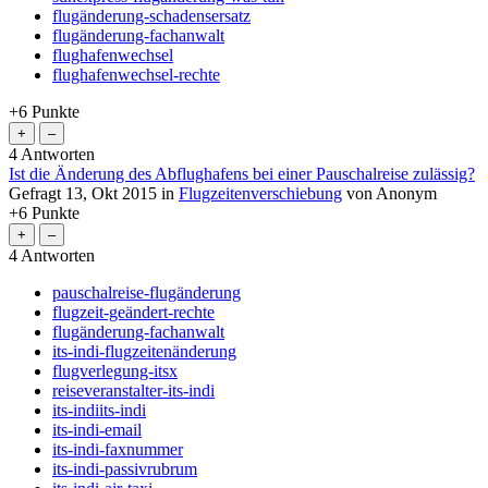
flugänderung-schadensersatz
flugänderung-fachanwalt
flughafenwechsel
flughafenwechsel-rechte
+6
Punkte
4
Antworten
Ist die Änderung des Abflughafens bei einer Pauschalreise zulässig?
Gefragt
13, Okt 2015
in
Flugzeitenverschiebung
von
Anonym
+6
Punkte
4
Antworten
pauschalreise-flugänderung
flugzeit-geändert-rechte
flugänderung-fachanwalt
its-indi-flugzeitenänderung
flugverlegung-itsx
reiseveranstalter-its-indi
its-indiits-indi
its-indi-email
its-indi-faxnummer
its-indi-passivrubrum