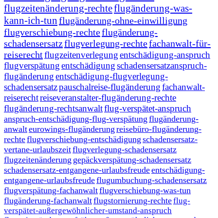
flugzeitenänderung-rechte
flugänderung-was-
kann-ich-tun
flugänderung-ohne-einwilligung
flugverschiebung-rechte
flugänderung-
schadensersatz
flugverlegung-rechte
fachanwalt-für-
reiserecht
flugzeitenverlegung
entschädigung-anspruch
flugverspätung
entschädigung
schadensersatzanspruch-
flugänderung
entschädigung-flugverlegung-
schadensersatz
pauschalreise-flugänderung
fachanwalt-
reiserecht
reiseveranstalter-flugänderung-rechte
flugänderung-rechtsanwalt
flug-verspätet-anspruch
anspruch-entschädigung-flug-verspätung
flugänderung-
anwalt
eurowings-flugänderung
reisebüro-flugänderung-
rechte
flugverschiebung-entschädigung
schadensersatz-
vertane-urlaubszeit
flugverlegung-schadensersatz
flugzeitenänderung
gepäckverspätung-schadensersatz
schadensersatz-entgangene-urlaubsfreude
entschädigung-
entgangene-urlaubsfreude
flugumbuchung-schadensersatz
flugverspätung-fachanwalt
flugverschiebung-was-tun
flugänderung-fachanwalt
flugstornierung-rechte
flug-
verspätet-außergewöhnlicher-umstand-anspruch