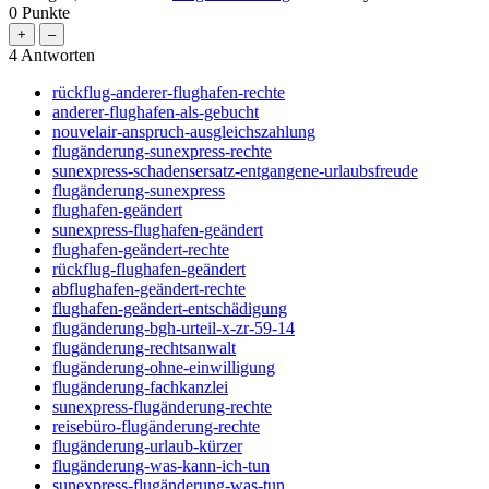
0
Punkte
4
Antworten
rückflug-anderer-flughafen-rechte
anderer-flughafen-als-gebucht
nouvelair-anspruch-ausgleichszahlung
flugänderung-sunexpress-rechte
sunexpress-schadensersatz-entgangene-urlaubsfreude
flugänderung-sunexpress
flughafen-geändert
sunexpress-flughafen-geändert
flughafen-geändert-rechte
rückflug-flughafen-geändert
abflughafen-geändert-rechte
flughafen-geändert-entschädigung
flugänderung-bgh-urteil-x-zr-59-14
flugänderung-rechtsanwalt
flugänderung-ohne-einwilligung
flugänderung-fachkanzlei
sunexpress-flugänderung-rechte
reisebüro-flugänderung-rechte
flugänderung-urlaub-kürzer
flugänderung-was-kann-ich-tun
sunexpress-flugänderung-was-tun