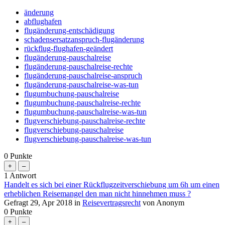
änderung
abflughafen
flugänderung-entschädigung
schadensersatzanspruch-flugänderung
rückflug-flughafen-geändert
flugänderung-pauschalreise
flugänderung-pauschalreise-rechte
flugänderung-pauschalreise-anspruch
flugänderung-pauschalreise-was-tun
flugumbuchung-pauschalreise
flugumbuchung-pauschalreise-rechte
flugumbuchung-pauschalreise-was-tun
flugverschiebung-pauschalreise-rechte
flugverschiebung-pauschalreise
flugverschiebung-pauschalreise-was-tun
0
Punkte
1
Antwort
Handelt es sich bei einer Rückflugzeitverschiebung um 6h um einen
erheblichen Reisemangel den man nicht hinnehmen muss ?
Gefragt
29, Apr 2018
in
Reisevertragsrecht
von
Anonym
0
Punkte