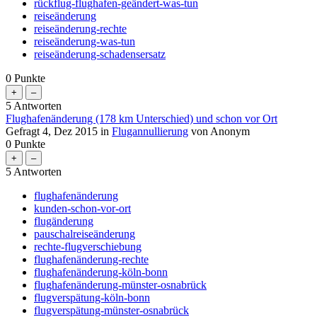
rückflug-flughafen-geändert-was-tun
reiseänderung
reiseänderung-rechte
reiseänderung-was-tun
reiseänderung-schadensersatz
0
Punkte
5
Antworten
Flughafenänderung (178 km Unterschied) und schon vor Ort
Gefragt
4, Dez 2015
in
Flugannullierung
von
Anonym
0
Punkte
5
Antworten
flughafenänderung
kunden-schon-vor-ort
flugänderung
pauschalreiseänderung
rechte-flugverschiebung
flughafenänderung-rechte
flughafenänderung-köln-bonn
flughafenänderung-münster-osnabrück
flugverspätung-köln-bonn
flugverspätung-münster-osnabrück