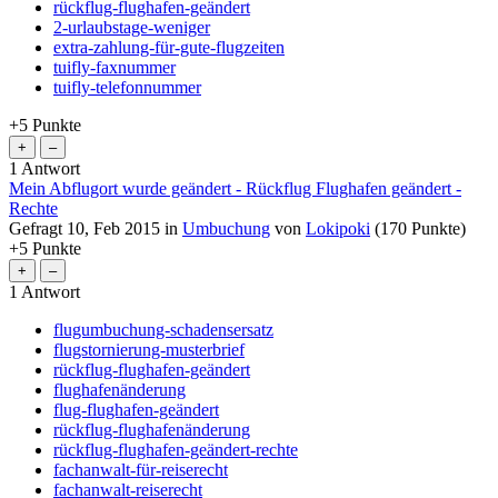
rückflug-flughafen-geändert
2-urlaubstage-weniger
extra-zahlung-für-gute-flugzeiten
tuifly-faxnummer
tuifly-telefonnummer
+5
Punkte
1
Antwort
Mein Abflugort wurde geändert - Rückflug Flughafen geändert -
Rechte
Gefragt
10, Feb 2015
in
Umbuchung
von
Lokipoki
(
170
Punkte)
+5
Punkte
1
Antwort
flugumbuchung-schadensersatz
flugstornierung-musterbrief
rückflug-flughafen-geändert
flughafenänderung
flug-flughafen-geändert
rückflug-flughafenänderung
rückflug-flughafen-geändert-rechte
fachanwalt-für-reiserecht
fachanwalt-reiserecht