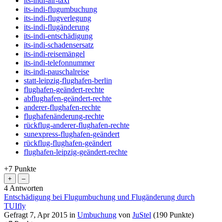
its-indi-air-taxi
its-indi-flugumbuchung
its-indi-flugverlegung
its-indi-flugänderung
its-indi-entschädigung
its-indi-schadensersatz
its-indi-reisemängel
its-indi-telefonnummer
its-indi-pauschalreise
statt-leipzig-flughafen-berlin
flughafen-geändert-rechte
abflughafen-geändert-rechte
anderer-flughafen-rechte
flughafenänderung-rechte
rückflug-anderer-flughafen-rechte
sunexpress-flughafen-geändert
rückflug-flughafen-geändert
flughafen-leipzig-geändert-rechte
+7
Punkte
4
Antworten
Entschädigung bei Flugumbuchung und Flugänderung durch
TUIfly
Gefragt
7, Apr 2015
in
Umbuchung
von
JuStel
(
190
Punkte)