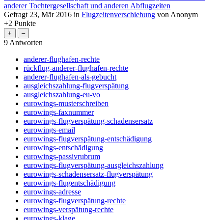
anderer Tochtergesellschaft und anderen Abflugzeiten
Gefragt
23, Mär 2016
in
Flugzeitenverschiebung
von
Anonym
+2
Punkte
9
Antworten
anderer-flughafen-rechte
rückflug-anderer-flughafen-rechte
anderer-flughafen-als-gebucht
ausgleichszahlung-flugverspätung
ausgleichszahlung-eu-vo
eurowings-musterschreiben
eurowings-faxnummer
eurowings-flugverspätung-schadensersatz
eurowings-email
eurowings-flugverspätung-entschädigung
eurowings-entschädigung
eurowings-passivrubrum
eurowings-flugverspätung-ausgleichszahlung
eurowings-schadensersatz-flugverspätung
eurowings-flugentschädigung
eurowings-adresse
eurowings-flugverspätung-rechte
eurowings-verspätung-rechte
eurowings-klage