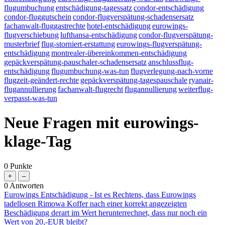
flugumbuchung
entschädigung-tagessatz
condor-entschädigung
condor-fluggutschein
condor-flugverspätung-schadensersatz
fachanwalt-fluggastrechte
hotel-entschädigung
eurowings-
flugverschiebung
lufthansa-entschädigung
condor-flugverspätung-
musterbrief
flug-storniert-erstattung
eurowings-flugverspätung-
entschädigung
montrealer-übereinkommen-entschädigung
gepäckverspätung-pauschaler-schadensersatz
anschlussflug-
entschädigung
flugumbuchung-was-tun
flugverlegung-nach-vorne
flugzeit-geändert-rechte
gepäckverspätung-tagespauschale
ryanair-
flugannullierung
fachanwalt-flugrecht
flugannullierung
weiterflug-
verpasst-was-tun
Neue Fragen mit eurowings-
klage-Tag
0
Punkte
0
Antworten
Eurowings Entschädigung - Ist es Rechtens, dass Eurowings
tadellosen Rimowa Koffer nach einer korrekt angezeigten
Beschädigung derart im Wert herunterrechnet, dass nur noch ein
Wert von 20,-EUR bleibt?