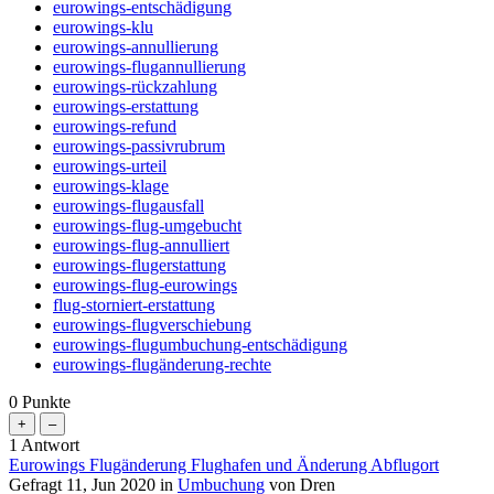
eurowings-entschädigung
eurowings-klu
eurowings-annullierung
eurowings-flugannullierung
eurowings-rückzahlung
eurowings-erstattung
eurowings-refund
eurowings-passivrubrum
eurowings-urteil
eurowings-klage
eurowings-flugausfall
eurowings-flug-umgebucht
eurowings-flug-annulliert
eurowings-flugerstattung
eurowings-flug-eurowings
flug-storniert-erstattung
eurowings-flugverschiebung
eurowings-flugumbuchung-entschädigung
eurowings-flugänderung-rechte
0
Punkte
1
Antwort
Eurowings Flugänderung Flughafen und Änderung Abflugort
Gefragt
11, Jun 2020
in
Umbuchung
von
Dren