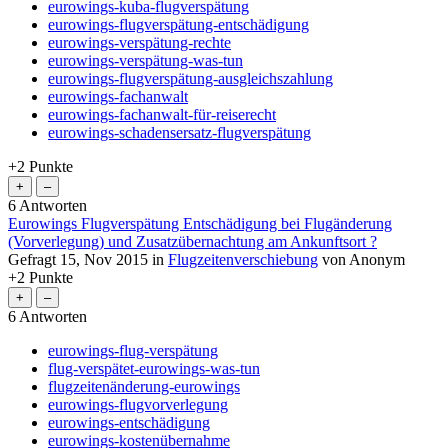
eurowings-kuba-flugverspätung
eurowings-flugverspätung-entschädigung
eurowings-verspätung-rechte
eurowings-verspätung-was-tun
eurowings-flugverspätung-ausgleichszahlung
eurowings-fachanwalt
eurowings-fachanwalt-für-reiserecht
eurowings-schadensersatz-flugverspätung
+2
Punkte
6
Antworten
Eurowings Flugverspätung Entschädigung bei Flugänderung
(Vorverlegung) und Zusatzübernachtung am Ankunftsort ?
Gefragt
15, Nov 2015
in
Flugzeitenverschiebung
von
Anonym
+2
Punkte
6
Antworten
eurowings-flug-verspätung
flug-verspätet-eurowings-was-tun
flugzeitenänderung-eurowings
eurowings-flugvorverlegung
eurowings-entschädigung
eurowings-kostenübernahme