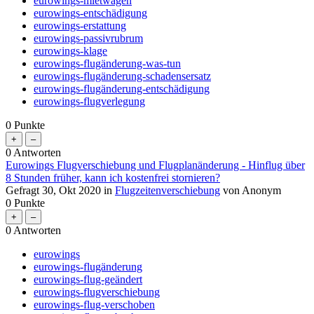
eurowings-mietwagen
eurowings-entschädigung
eurowings-erstattung
eurowings-passivrubrum
eurowings-klage
eurowings-flugänderung-was-tun
eurowings-flugänderung-schadensersatz
eurowings-flugänderung-entschädigung
eurowings-flugverlegung
0
Punkte
0
Antworten
Eurowings Flugverschiebung und Flugplanänderung - Hinflug über
8 Stunden früher, kann ich kostenfrei stornieren?
Gefragt
30, Okt 2020
in
Flugzeitenverschiebung
von
Anonym
0
Punkte
0
Antworten
eurowings
eurowings-flugänderung
eurowings-flug-geändert
eurowings-flugverschiebung
eurowings-flug-verschoben