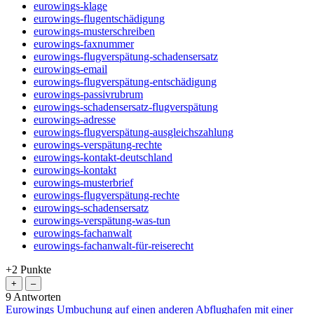
eurowings-klage
eurowings-flugentschädigung
eurowings-musterschreiben
eurowings-faxnummer
eurowings-flugverspätung-schadensersatz
eurowings-email
eurowings-flugverspätung-entschädigung
eurowings-passivrubrum
eurowings-schadensersatz-flugverspätung
eurowings-adresse
eurowings-flugverspätung-ausgleichszahlung
eurowings-verspätung-rechte
eurowings-kontakt-deutschland
eurowings-kontakt
eurowings-musterbrief
eurowings-flugverspätung-rechte
eurowings-schadensersatz
eurowings-verspätung-was-tun
eurowings-fachanwalt
eurowings-fachanwalt-für-reiserecht
+2
Punkte
9
Antworten
Eurowings Umbuchung auf einen anderen Abflughafen mit einer