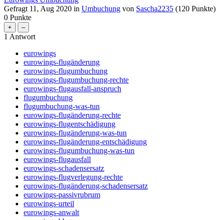
Gefragt
11, Aug 2020
in
Umbuchung
von
Sascha2235
(
120
Punkte)
0
Punkte
1
Antwort
eurowings
eurowings-flugänderung
eurowings-flugumbuchung
eurowings-flugumbuchung-rechte
eurowings-flugausfall-anspruch
flugumbuchung
flugumbuchung-was-tun
eurowings-flugänderung-rechte
eurowings-flugentschädigung
eurowings-flugänderung-was-tun
eurowings-flugänderung-entschädigung
eurowings-flugumbuchung-was-tun
eurowings-flugausfall
eurowings-schadensersatz
eurowings-flugverlegung-rechte
eurowings-flugänderung-schadensersatz
eurowings-passivrubrum
eurowings-urteil
eurowings-anwalt