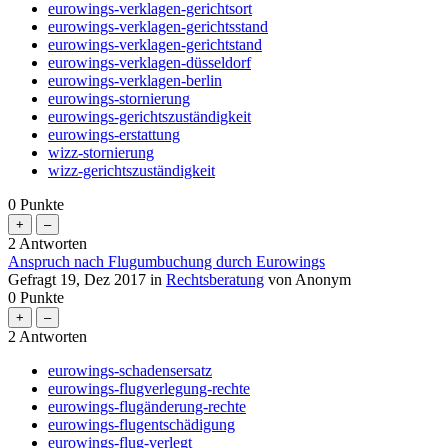
eurowings-verklagen-gerichtsort
eurowings-verklagen-gerichtsstand
eurowings-verklagen-gerichtstand
eurowings-verklagen-düsseldorf
eurowings-verklagen-berlin
eurowings-stornierung
eurowings-gerichtszuständigkeit
eurowings-erstattung
wizz-stornierung
wizz-gerichtszuständigkeit
0
Punkte
2
Antworten
Anspruch nach Flugumbuchung durch Eurowings
Gefragt
19, Dez 2017
in
Rechtsberatung
von
Anonym
0
Punkte
2
Antworten
eurowings-schadensersatz
eurowings-flugverlegung-rechte
eurowings-flugänderung-rechte
eurowings-flugentschädigung
eurowings-flug-verlegt