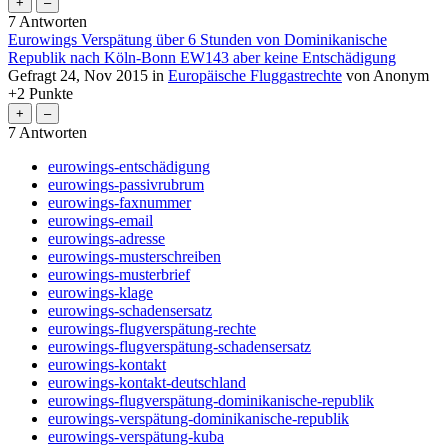
7
Antworten
Eurowings Verspätung über 6 Stunden von Dominikanische
Republik nach Köln-Bonn EW143 aber keine Entschädigung
Gefragt
24, Nov 2015
in
Europäische Fluggastrechte
von
Anonym
+2
Punkte
7
Antworten
eurowings-entschädigung
eurowings-passivrubrum
eurowings-faxnummer
eurowings-email
eurowings-adresse
eurowings-musterschreiben
eurowings-musterbrief
eurowings-klage
eurowings-schadensersatz
eurowings-flugverspätung-rechte
eurowings-flugverspätung-schadensersatz
eurowings-kontakt
eurowings-kontakt-deutschland
eurowings-flugverspätung-dominikanische-republik
eurowings-verspätung-dominikanische-republik
eurowings-verspätung-kuba