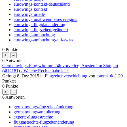
eurowings-kontakt-deutschland
eurowings-kontakt
eurowings-urteile
eurowings-unabwendbares-ereignis
eurowings-flugplanänderung
eurowings-flugzeiten-geändert
eurowings-umbuchung
eurowings-umbuchung-auf-swiss
0
Punkte
6
Antworten
Germanwings-Flug wird um 24h vorverlegt Amsterdam Stuttgart
(4U2181) - Welche Rechte habe ich?
Gefragt
8, Dez 2015
in
Flugzeitenverschiebung
von
tommi_tk
(
120
Punkte)
0
Punkte
6
Antworten
germanwings-flugzeitenänderung
germanwings-annulierung
experte-fluggastrechte
fluggastrechte-flugzeitenänderung