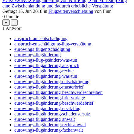
EUROWINGS Flugänderung von Nur-Flug, Statt Non-Stop Flug
eine Zwischenlandung und dadurch erhebliche Verspätung
Gefragt
15, Jun 2018
in
Flugzeitenverschiebung
von
Finn
0
Punkte
1
Antwort
anspruch-auf-entschädigung
anspruch-entschädigung-flug-verspätung
eurowings-flugentschädigung
eurowings-flugänderung
eurowings-flug-geändert-was-tun
eurowings-flugänderung-anspruch
eurowings-flugänderung-rechte
eurowings-flugänderung-was-tun
eurowings-flugänderung-entschädigung
eurowings-flugänderung-musterbrief
eurowings-flugänderung-beschwerdeschreiben
eurowings-flugänderung-briefvorlage
eurowings-flugänderung-beschwerdebrief
eurowings-flugänderung-ersatzflug
eurowings-flugänderung-schadensersatz
eurowings-flugänderung-anwalt
eurowings-flugänderung-rechtsanwalt
eurowings-flugänderung-fachanwalt