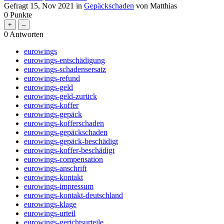
Gefragt
15, Nov 2021
in
Gepäckschaden
von
Matthias
0
Punkte
0
Antworten
eurowings
eurowings-entschädigung
eurowings-schadensersatz
eurowings-refund
eurowings-geld
eurowings-geld-zurück
eurowings-koffer
eurowings-gepäck
eurowings-kofferschaden
eurowings-gepäckschaden
eurowings-gepäck-beschädigt
eurowings-koffer-beschädigt
eurowings-compensation
eurowings-anschrift
eurowings-kontakt
eurowings-impressum
eurowings-kontakt-deutschland
eurowings-klage
eurowings-urteil
eurowings-gerichtsurteile