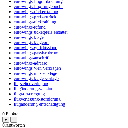
eurowings-flugumbuchung
eurowings-flug-umgebucht
eurowings-rückerstattung
eurowings-preis-zurück
eurowings-rückzahlung
eurowings-refund
eurowings-ticketpreis-erstattet
eurowings-klage
eurowings-klageort
eurowings-gerichtsstand
eurowings-passivrubrum
eurowings-anschrift
eurowings-adresse
eurowings-wen-verklagen
eurowings-muster-klage
eurowings-klage-vorlage
flugzeitenverlegung
flugänderung-was-tun
flugvorverlegung
flugverlegung-stornierung
flugänderung-entschädigung
0
Punkte
0
Antworten