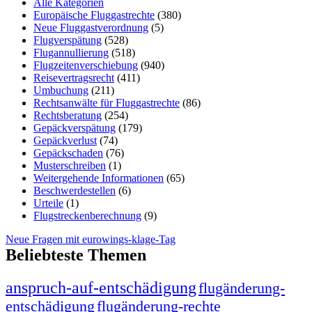
Alle Kategorien
Europäische Fluggastrechte
(380)
Neue Fluggastverordnung
(5)
Flugverspätung
(528)
Flugannullierung
(518)
Flugzeitenverschiebung
(940)
Reisevertragsrecht
(411)
Umbuchung
(211)
Rechtsanwälte für Fluggastrechte
(86)
Rechtsberatung
(254)
Gepäckverspätung
(179)
Gepäckverlust
(74)
Gepäckschaden
(76)
Musterschreiben
(1)
Weitergehende Informationen
(65)
Beschwerdestellen
(6)
Urteile
(1)
Flugstreckenberechnung
(9)
Neue Fragen mit eurowings-klage-Tag
Beliebteste Themen
anspruch-auf-entschädigung
flugänderung-
entschädigung
flugänderung-rechte