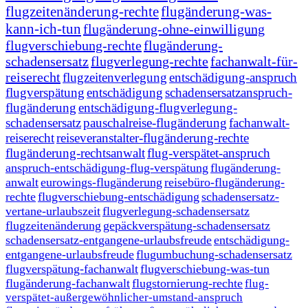
flugzeitenänderung-rechte
flugänderung-was-
kann-ich-tun
flugänderung-ohne-einwilligung
flugverschiebung-rechte
flugänderung-
schadensersatz
flugverlegung-rechte
fachanwalt-für-
reiserecht
flugzeitenverlegung
entschädigung-anspruch
flugverspätung
entschädigung
schadensersatzanspruch-
flugänderung
entschädigung-flugverlegung-
schadensersatz
pauschalreise-flugänderung
fachanwalt-
reiserecht
reiseveranstalter-flugänderung-rechte
flugänderung-rechtsanwalt
flug-verspätet-anspruch
anspruch-entschädigung-flug-verspätung
flugänderung-
anwalt
eurowings-flugänderung
reisebüro-flugänderung-
rechte
flugverschiebung-entschädigung
schadensersatz-
vertane-urlaubszeit
flugverlegung-schadensersatz
flugzeitenänderung
gepäckverspätung-schadensersatz
schadensersatz-entgangene-urlaubsfreude
entschädigung-
entgangene-urlaubsfreude
flugumbuchung-schadensersatz
flugverspätung-fachanwalt
flugverschiebung-was-tun
flugänderung-fachanwalt
flugstornierung-rechte
flug-
verspätet-außergewöhnlicher-umstand-anspruch