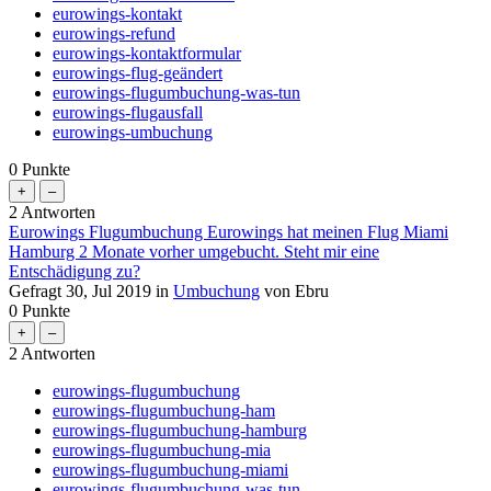
eurowings-kontakt
eurowings-refund
eurowings-kontaktformular
eurowings-flug-geändert
eurowings-flugumbuchung-was-tun
eurowings-flugausfall
eurowings-umbuchung
0
Punkte
2
Antworten
Eurowings Flugumbuchung Eurowings hat meinen Flug Miami
Hamburg 2 Monate vorher umgebucht. Steht mir eine
Entschädigung zu?
Gefragt
30, Jul 2019
in
Umbuchung
von
Ebru
0
Punkte
2
Antworten
eurowings-flugumbuchung
eurowings-flugumbuchung-ham
eurowings-flugumbuchung-hamburg
eurowings-flugumbuchung-mia
eurowings-flugumbuchung-miami
eurowings-flugumbuchung-was-tun