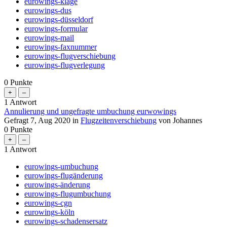
eurowings-klage
eurowings-dus
eurowings-düsseldorf
eurowings-formular
eurowings-mail
eurowings-faxnummer
eurowings-flugverschiebung
eurowings-flugverlegung
0
Punkte
1
Antwort
Annulierung und ungefragte umbuchung eurwowings
Gefragt
7, Aug 2020
in
Flugzeitenverschiebung
von
Johannes
0
Punkte
1
Antwort
eurowings-umbuchung
eurowings-flugänderung
eurowings-änderung
eurowings-flugumbuchung
eurowings-cgn
eurowings-köln
eurowings-schadensersatz