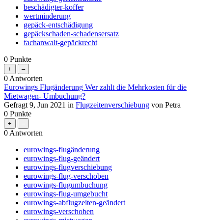
beschädigter-koffer
wertminderung
gepäck-entschädigung
gepäckschaden-schadensersatz
fachanwalt-gepäckrecht
0
Punkte
0
Antworten
Eurowings Flugänderung Wer zahlt die Mehrkosten für die
Mietwagen- Umbuchung?
Gefragt
9, Jun 2021
in
Flugzeitenverschiebung
von
Petra
0
Punkte
0
Antworten
eurowings-flugänderung
eurowings-flug-geändert
eurowings-flugverschiebung
eurowings-flug-verschoben
eurowings-flugumbuchung
eurowings-flug-umgebucht
eurowings-abflugzeiten-geändert
eurowings-verschoben