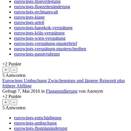
eurowings-flugverlegung
eurowings-flugzeitenänderung
eurowings-rechtsanwalt
eurowings-klage
eurowings-urteil
eurowings-bangkok-verspätung
eurowings-köln-verspätung
eurowings-wien-verspätung
eurowings-verspätung-musterbrief
eurowings-verspätung-musterschreiben
eurowings-passivrubrum
+2
Punkte
5
Antworten
Eurowings Umbuchung Zwischenstops und längere Reisezeit plus
frühere Abflüge
Gefragt
7, Mai 2016
in
Flugannullierung
von
Anonym
+2
Punkte
5
Antworten
eurowings-entschädigung
eurowings-umbuchung
eurowings-flugplanänderung