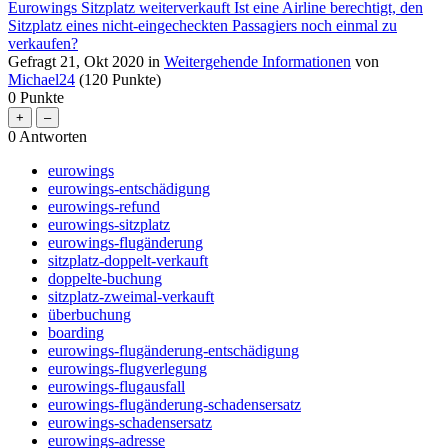
Eurowings Sitzplatz weiterverkauft Ist eine Airline berechtigt, den
Sitzplatz eines nicht-eingecheckten Passagiers noch einmal zu
verkaufen?
Gefragt
21, Okt 2020
in
Weitergehende Informationen
von
Michael24
(
120
Punkte)
0
Punkte
0
Antworten
eurowings
eurowings-entschädigung
eurowings-refund
eurowings-sitzplatz
eurowings-flugänderung
sitzplatz-doppelt-verkauft
doppelte-buchung
sitzplatz-zweimal-verkauft
überbuchung
boarding
eurowings-flugänderung-entschädigung
eurowings-flugverlegung
eurowings-flugausfall
eurowings-flugänderung-schadensersatz
eurowings-schadensersatz
eurowings-adresse