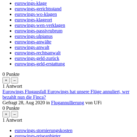
eurowings-klage
eurowings-gerichtsstand
eurowings-wo-klagen
eurowings-klageort
eurowings-wen-verklagen
eurowings-passivrubrum
eurowings-ulpianus
eurowings-anwälte
eurowings-anwalt
eurowings-rechtsanwalt
eurowings-geld-zurück
eurowings-geld-erstattung
0
Punkte
1
Antwort
Eurowings Flugausfall Eurowings hat unsere Flüge annuliert, wer
bezahlt nun die Finca?
Gefragt
28, Aug 2020
in
Flugannullierung
von
UFi
0
Punkte
1
Antwort
eurowings-stornierungskosten
eurowings-reiseanbieter