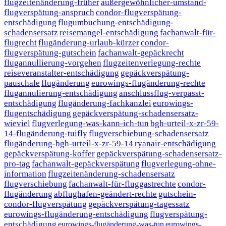
flugzeitenänderung-früher
außergewöhnlicher-umstand-
flugverspätung-anspruch
condor-flugverspätung-
entschädigung
flugumbuchung-entschädigung-
schadensersatz
reisemangel-entschädigung
fachanwalt-für-
flugrecht
flugänderung-urlaub-kürzer
condor-
flugverspätung-gutschein
fachanwalt-gepäckrecht
flugannullierung-vorgehen
flugzeitenverlegung-rechte
reiseveranstalter-entschädigung
gepäckverspätung-
pauschale
flugänderung
eurowings-flugänderung-rechte
flugannulierung-entschädigung
anschlussflug-verpasst-
entschädigung
flugänderung-fachkanzlei
eurowings-
flugentschädigung
gepäckverspätung-schadensersatz-
wieviel
flugverlegung-was-kann-ich-tun
bgh-urteil-x-zr-59-
14-flugänderung-tuifly
flugverschiebung-schadensersatz
flugänderung-bgh-urteil-x-zr-59-14
ryanair-entschädigung
gepäckverspätung-koffer
gepäckverspätung-schadensersatz-
pro-tag
fachanwalt-gepäckverspätung
flugverlegung-ohne-
information
flugzeitenänderung-schadensersatz
flugverschiebung
fachanwalt-für-fluggastrechte
condor-
flugänderung
abflughafen-geändert-rechte
gutschein-
condor-flugverspätung
gepäckverspätung-tagessatz
eurowings-flugänderung-entschädigung
flugverspätung-
entschädigung
eurowings-flugänderung-was-tun
eurowings-