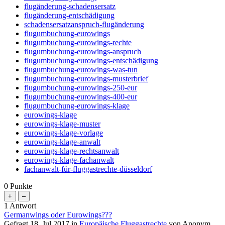
flugänderung-schadensersatz
flugänderung-entschädigung
schadensersatzanspruch-flugänderung
flugumbuchung-eurowings
flugumbuchung-eurowings-rechte
flugumbuchung-eurowings-anspruch
flugumbuchung-eurowings-entschädigung
flugumbuchung-eurowings-was-tun
flugumbuchung-eurowings-musterbrief
flugumbuchung-eurowings-250-eur
flugumbuchung-eurowings-400-eur
flugumbuchung-eurowings-klage
eurowings-klage
eurowings-klage-muster
eurowings-klage-vorlage
eurowings-klage-anwalt
eurowings-klage-rechtsanwalt
eurowings-klage-fachanwalt
fachanwalt-für-fluggastrechte-düsseldorf
0
Punkte
1
Antwort
Germanwings oder Eurowings???
Gefragt
18, Jul 2017
in
Europäische Fluggastrechte
von
Anonym