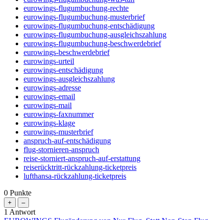
eurowings-flugumbuchung-rechte
eurowings-flugumbuchung-musterbrief
eurowings-flugumbuchung-entschädigung
eurowings-flugumbuchung-ausgleichszahlung
eurowings-flugumbuchung-beschwerdebrief
eurowings-beschwerdebrief
eurowings-urteil
eurowings-entschädigung
eurowings-ausgleichszahlung
eurowings-adresse
eurowings-email
eurowings-mail
eurowings-faxnummer
eurowings-klage
eurowings-musterbrief
anspruch-auf-entschädigung
flug-stornieren-anspruch
reise-storniert-anspruch-auf-erstattung
reiserücktritt-rückzahlung-ticketpreis
lufthansa-rückzahlung-ticketpreis
0
Punkte
1
Antwort