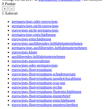
0
Punkte
1
Antwort
germanwings-oder-eurowings
germanwings-nicht-eurowings
eurowings-nicht-germanwings
germanwings-entschädigung
eurowings-entschädigung
eurowings-ausführendes-luftfahrtunternehmen
germanwings-ausführendes-luftfahrtunternehmen
eurowings-klage
ausführendes-luftfahrtunternehmen
eurowings-passivrubrum
eurowings-oder-germanwings
eurowings-flugverspätung
eurowings-flugverspätung-schadensersatz
eurowings-flugverspätung-ausgleichszahlung
eurowings-flugverspätung-was-tun
eurowings-flugverspätung-rechte
eurowings-flugverspätung-flugentschädigung
eurowings-flugverspätung-musterbrief
eurowings-flugverspätung-entschädigung
eurowings-flugverspätung-musterschreiben