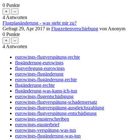
0
Punkte
4
Antworten
Flugplanänderung - was steht mir zu?
Gefragt
29, Apr 2017
in
Flugzeitenverschiebung
von
Anonym
0
Punkte
4
Antworten
eurowings-flugverspätung-rechte
flugänderung-eurowings
flugverlegung-eurowings
eurowings-flugänderung
eurowings-flugänderung-rechte
flugänderung-rechte
flugänderung-was-kann-ich-tun
eurowings-flugentschädigung
eurowings-flugverspätung-schadensersatz
eurowings-flugverspätung-ausgleichszahlung
eurowings-flugverspätung-entschädigung
eurowings-musterschreiben
eurowings-musterbrief
eurowings-verspätung-was-tun
eurowings-flugänderung-was-tun