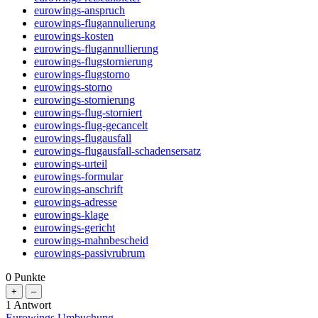
eurowings-anspruch
eurowings-flugannulierung
eurowings-kosten
eurowings-flugannullierung
eurowings-flugstornierung
eurowings-flugstorno
eurowings-storno
eurowings-stornierung
eurowings-flug-storniert
eurowings-flug-gecancelt
eurowings-flugausfall
eurowings-flugausfall-schadensersatz
eurowings-urteil
eurowings-formular
eurowings-anschrift
eurowings-adresse
eurowings-klage
eurowings-gericht
eurowings-mahnbescheid
eurowings-passivrubrum
0
Punkte
1
Antwort
Eurowings Umbuchung