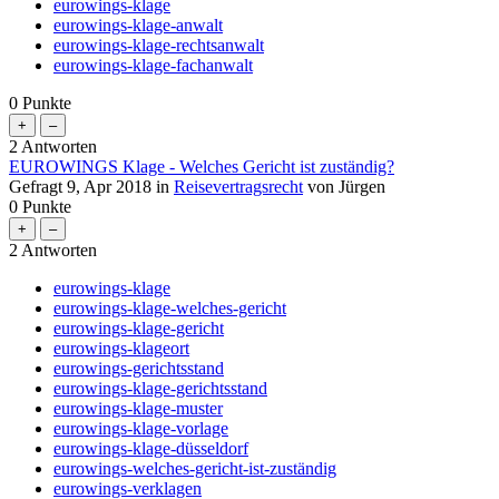
eurowings-klage
eurowings-klage-anwalt
eurowings-klage-rechtsanwalt
eurowings-klage-fachanwalt
0
Punkte
2
Antworten
EUROWINGS Klage - Welches Gericht ist zuständig?
Gefragt
9, Apr 2018
in
Reisevertragsrecht
von
Jürgen
0
Punkte
2
Antworten
eurowings-klage
eurowings-klage-welches-gericht
eurowings-klage-gericht
eurowings-klageort
eurowings-gerichtsstand
eurowings-klage-gerichtsstand
eurowings-klage-muster
eurowings-klage-vorlage
eurowings-klage-düsseldorf
eurowings-welches-gericht-ist-zuständig
eurowings-verklagen