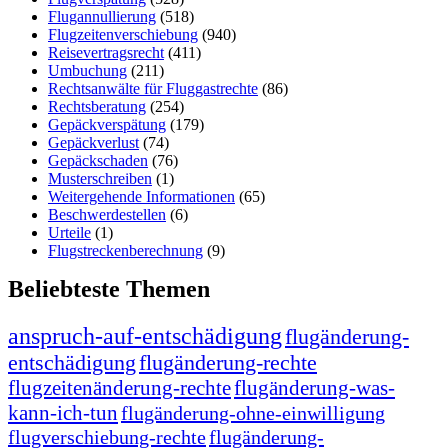
Flugannullierung
(518)
Flugzeitenverschiebung
(940)
Reisevertragsrecht
(411)
Umbuchung
(211)
Rechtsanwälte für Fluggastrechte
(86)
Rechtsberatung
(254)
Gepäckverspätung
(179)
Gepäckverlust
(74)
Gepäckschaden
(76)
Musterschreiben
(1)
Weitergehende Informationen
(65)
Beschwerdestellen
(6)
Urteile
(1)
Flugstreckenberechnung
(9)
Beliebteste Themen
anspruch-auf-entschädigung
flugänderung-
entschädigung
flugänderung-rechte
flugzeitenänderung-rechte
flugänderung-was-
kann-ich-tun
flugänderung-ohne-einwilligung
flugverschiebung-rechte
flugänderung-