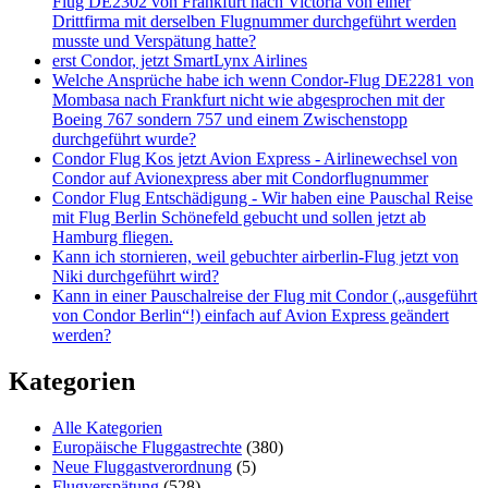
Flug DE2302 von Frankfurt nach Victoria von einer
Drittfirma mit derselben Flugnummer durchgeführt werden
musste und Verspätung hatte?
erst Condor, jetzt SmartLynx Airlines
Welche Ansprüche habe ich wenn Condor-Flug DE2281 von
Mombasa nach Frankfurt nicht wie abgesprochen mit der
Boeing 767 sondern 757 und einem Zwischenstopp
durchgeführt wurde?
Condor Flug Kos jetzt Avion Express - Airlinewechsel von
Condor auf Avionexpress aber mit Condorflugnummer
Condor Flug Entschädigung - Wir haben eine Pauschal Reise
mit Flug Berlin Schönefeld gebucht und sollen jetzt ab
Hamburg fliegen.
Kann ich stornieren, weil gebuchter airberlin-Flug jetzt von
Niki durchgeführt wird?
Kann in einer Pauschalreise der Flug mit Condor („ausgeführt
von Condor Berlin“!) einfach auf Avion Express geändert
werden?
Kategorien
Alle Kategorien
Europäische Fluggastrechte
(380)
Neue Fluggastverordnung
(5)
Flugverspätung
(528)