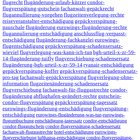
flugrecht
flugänderung-urlaub-kürzer
condor-
flugverspätung-gutschein
fachanwalt-gepäckrecht
flugannullierung-vorgehen
flugzeitenverlegung-rechte
reiseveranstalter-entschädigung
gepäckverspätung-
pauschale
flugänderung
eurowings-flugänderung-rechte
flugannulierung-entschädigung
anschlussflug-verpasst-
entschädigung
flugänderung-fachkanzlei
eurowings-
flugentschädigung
gepäckverspätung-schadensersatz-
wieviel
flugverlegung-was-kann-ich-tun
bgh-urteil-x-zr-59-
14-flugänderung-tuifly
flugverschiebung-schadensersatz
flugänderung-bgh-urteil-x-zr-59-14
ryanair-entschädigung
gepäckverspätung-koffer
gepäckverspätung-schadensersatz-
pro-tag
fachanwalt-gepäckverspätung
flugverlegung-ohne-
information
flugzeitenänderung-schadensersatz
flugverschiebung
fachanwalt-für-fluggastrechte
condor-
flugänderung
abflughafen-geändert-rechte
gutschein-
condor-flugverspätung
gepäckverspätung-tagessatz
eurowings-flugänderung-entschädigung
flugverspätung-
entschädigung
eurowings-flugänderung-was-tun
eurowings-
flugumbuchung
entschädigung-tagessatz
condor-entschädigung
condor-fluggutschein
condor-flugverspätung-schadensersatz
fachanwalt-fluggastrechte
hotel-entschädigung
eurowings-
flugverschiebung
lufthansa-entschädigung
condor-flugverspätung-