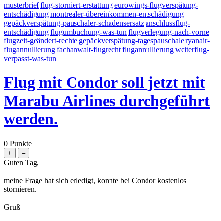
musterbrief
flug-storniert-erstattung
eurowings-flugverspätung-
entschädigung
montrealer-übereinkommen-entschädigung
gepäckverspätung-pauschaler-schadensersatz
anschlussflug-
entschädigung
flugumbuchung-was-tun
flugverlegung-nach-vorne
flugzeit-geändert-rechte
gepäckverspätung-tagespauschale
ryanair-
flugannullierung
fachanwalt-flugrecht
flugannullierung
weiterflug-
verpasst-was-tun
Flug mit Condor soll jetzt mit
Marabu Airlines durchgeführt
werden.
0
Punkte
Guten Tag,
meine Frage hat sich erledigt, konnte bei Condor kostenlos
stornieren.
Gruß