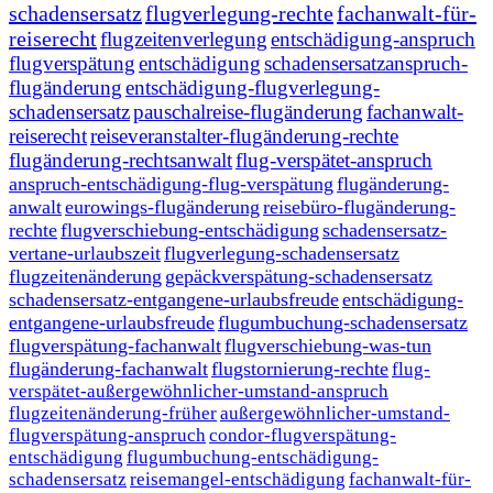
schadensersatz
flugverlegung-rechte
fachanwalt-für-
reiserecht
flugzeitenverlegung
entschädigung-anspruch
flugverspätung
entschädigung
schadensersatzanspruch-
flugänderung
entschädigung-flugverlegung-
schadensersatz
pauschalreise-flugänderung
fachanwalt-
reiserecht
reiseveranstalter-flugänderung-rechte
flugänderung-rechtsanwalt
flug-verspätet-anspruch
anspruch-entschädigung-flug-verspätung
flugänderung-
anwalt
eurowings-flugänderung
reisebüro-flugänderung-
rechte
flugverschiebung-entschädigung
schadensersatz-
vertane-urlaubszeit
flugverlegung-schadensersatz
flugzeitenänderung
gepäckverspätung-schadensersatz
schadensersatz-entgangene-urlaubsfreude
entschädigung-
entgangene-urlaubsfreude
flugumbuchung-schadensersatz
flugverspätung-fachanwalt
flugverschiebung-was-tun
flugänderung-fachanwalt
flugstornierung-rechte
flug-
verspätet-außergewöhnlicher-umstand-anspruch
flugzeitenänderung-früher
außergewöhnlicher-umstand-
flugverspätung-anspruch
condor-flugverspätung-
entschädigung
flugumbuchung-entschädigung-
schadensersatz
reisemangel-entschädigung
fachanwalt-für-