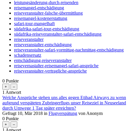
leistungsänderung-durch-reisenden
reisemangel-entschädigung
reiseveranstalter-falsche-übermittlung
reisemangel-kostenerstattung
safari-tour-mangelhaft
südafrika-safari-tour-entschädigung
südafrika-reiseveranstalter-safari-entschädigung
reiseveranstalter
reiseveranstalter-entschädigung
reiseveranstalter-safari-vormittag-nachmittag-entschädigung
schadensersatz
entschädigung-reiseveranstalter
reisevernastalter-reisemangel-safari-ansprüche
reiseveranstalter-vertragliche-ansprüche
0
Punkte
1
Antwort
Welche Ansprüche stehen uns alles gegen Etihad Airways zu wenn
aufgrund verspäteten Zubringerflugs unser Reiseziel in Neuseeland
durch Umwege 1 Tag später erreichten?
Gefragt
10, Mär 2018
in
Flugverspätung
von
Anonym
0
Punkte
1
Antwort