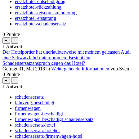
ersatzhotel-entschädigung
ersatzhotel-rückzahlung
ersatzhotel-reisepreisminderung
ersatzhotel-erstattung
ersatzhotel-schadensersatz
0
Punkte
1
Antwort
Der Hotelportier hat unerlaubterweise mit meinem geleasten Audi
eine Schwarzfahrt unternommen. Besteht ein
Schadensersatzanspruch gegen das Hotel?
Gefragt
31, Mai 2018
in
Weitergehende Informationen
von
Sven
0
Punkte
1
Antwort
schadensersatz
fahrzeug-beschädigt
firmenwagen
firmenwagen-beschädigt
firmenwagen-beschädigt-schadensersatz
schadensersatz-hotel
schadensersatz-hotelier
schadensersatz-firmenwagen-hotel