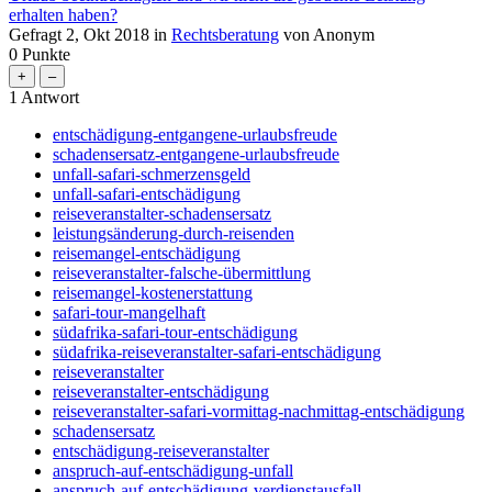
erhalten haben?
Gefragt
2, Okt 2018
in
Rechtsberatung
von
Anonym
0
Punkte
1
Antwort
entschädigung-entgangene-urlaubsfreude
schadensersatz-entgangene-urlaubsfreude
unfall-safari-schmerzensgeld
unfall-safari-entschädigung
reiseveranstalter-schadensersatz
leistungsänderung-durch-reisenden
reisemangel-entschädigung
reiseveranstalter-falsche-übermittlung
reisemangel-kostenerstattung
safari-tour-mangelhaft
südafrika-safari-tour-entschädigung
südafrika-reiseveranstalter-safari-entschädigung
reiseveranstalter
reiseveranstalter-entschädigung
reiseveranstalter-safari-vormittag-nachmittag-entschädigung
schadensersatz
entschädigung-reiseveranstalter
anspruch-auf-entschädigung-unfall
anspruch-auf-entschädigung-verdienstausfall