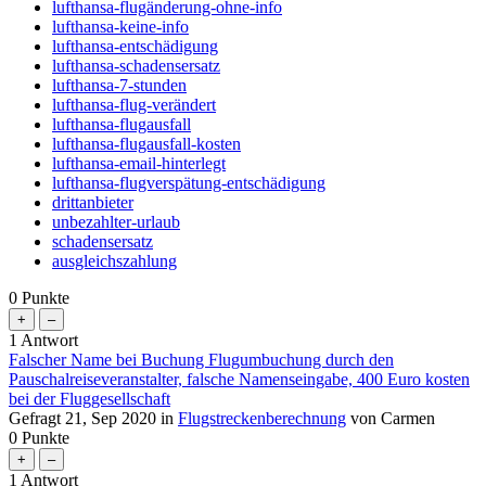
lufthansa-flugänderung-ohne-info
lufthansa-keine-info
lufthansa-entschädigung
lufthansa-schadensersatz
lufthansa-7-stunden
lufthansa-flug-verändert
lufthansa-flugausfall
lufthansa-flugausfall-kosten
lufthansa-email-hinterlegt
lufthansa-flugverspätung-entschädigung
drittanbieter
unbezahlter-urlaub
schadensersatz
ausgleichszahlung
0
Punkte
1
Antwort
Falscher Name bei Buchung Flugumbuchung durch den
Pauschalreiseveranstalter, falsche Namenseingabe, 400 Euro kosten
bei der Fluggesellschaft
Gefragt
21, Sep 2020
in
Flugstreckenberechnung
von
Carmen
0
Punkte
1
Antwort