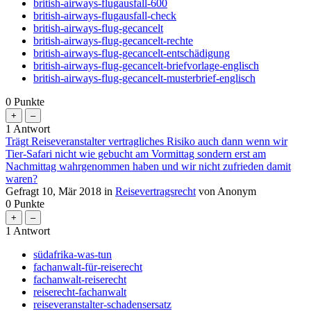
british-airways-flugausfall-600
british-airways-flugausfall-check
british-airways-flug-gecancelt
british-airways-flug-gecancelt-rechte
british-airways-flug-gecancelt-entschädigung
british-airways-flug-gecancelt-briefvorlage-englisch
british-airways-flug-gecancelt-musterbrief-englisch
0
Punkte
1
Antwort
Trägt Reiseveranstalter vertragliches Risiko auch dann wenn wir
Tier-Safari nicht wie gebucht am Vormittag sondern erst am
Nachmittag wahrgenommen haben und wir nicht zufrieden damit
waren?
Gefragt
10, Mär 2018
in
Reisevertragsrecht
von
Anonym
0
Punkte
1
Antwort
südafrika-was-tun
fachanwalt-für-reiserecht
fachanwalt-reiserecht
reiserecht-fachanwalt
reiseveranstalter-schadensersatz