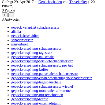
Gefragt
29, Apr 2017
in
Gepäckschaden
von
TravelerBer
(
120
Punkte)
0
Punkte
3
Antworten
gepäck-verspätet-schadensersatz
alitalia
gepäck-beschädigt
schadensersatz
musterbrief
gepäckverspätung-schadensersatz
gepäckverspätung-tagessatz
gepäckverspätung-pauschale
gepäckverspätung-wieviel-schadensersatz
gepäckverspätung-schadensersatz-pro-tag
gepäckverspätung-koffer
gepäckverspätung-pauschaler-schadensersatz
gepäckverspätung-ersatzbeschaffungen-schadensersatz
gepäckverspätung-tagespauschale
gepäckverspätung-schadensersatz-wieviel
gepäckverspätung-montrealer-abkommen
gepäckverspätung-musterschreiben
gepäckverspätung-rechte
gepäckverspätung-entschädigung