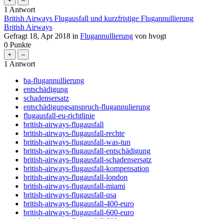
1
Antwort
British Airways Flugausfall und kurzfristige Flugannullierung
British Airways
Gefragt
18, Apr 2018
in
Flugannullierung
von
hvogt
0
Punkte
1
Antwort
ba-flugannullierung
entschädigung
schadensersatz
entschädigungsanspruch-flugannulierung
flugausfall-eu-richtlinie
british-airways-flugausfall
british-airways-flugausfall-rechte
british-airways-flugausfall-was-tun
british-airways-flugausfall-entschädigung
british-airways-flugausfall-schadensersatz
british-airways-flugausfall-kompensation
british-airways-flugausfall-london
british-airways-flugausfall-miami
british-airways-flugausfall-usa
british-airways-flugausfall-400-euro
british-airways-flugausfall-600-euro