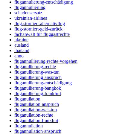
flugannulierung-entschädigung
flugannullierung
schadensersatz
ukrainian-airlines
flug-storniert-alternativflug
flug-storniert-geld-zurück
fachanwalt-für-fluggastrechte
ukraine
ausland
thailand
anno
flugannullierung-rechte-vorgehen
fluganullierung-rechte
fluganullierung-was-tun
fluganullierung-anspruch
fluganullierung-entschädigung
fluganullierung-bangkok
fluganullierung-frankfurt
fluganullation
fluganullation-anspruch
fluganullation-was-tun
fluganullation-rechte
fluganullation-frankfurt
flugannullation
flugannullation-anspruch