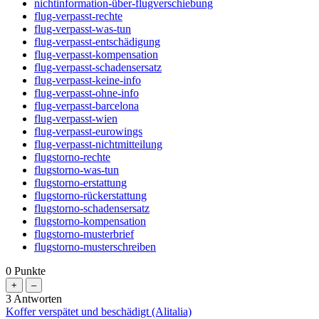
nichtinformation-über-flugverschiebung
flug-verpasst-rechte
flug-verpasst-was-tun
flug-verpasst-entschädigung
flug-verpasst-kompensation
flug-verpasst-schadensersatz
flug-verpasst-keine-info
flug-verpasst-ohne-info
flug-verpasst-barcelona
flug-verpasst-wien
flug-verpasst-eurowings
flug-verpasst-nichtmitteilung
flugstorno-rechte
flugstorno-was-tun
flugstorno-erstattung
flugstorno-rückerstattung
flugstorno-schadensersatz
flugstorno-kompensation
flugstorno-musterbrief
flugstorno-musterschreiben
0
Punkte
3
Antworten
Koffer verspätet und beschädigt (Alitalia)