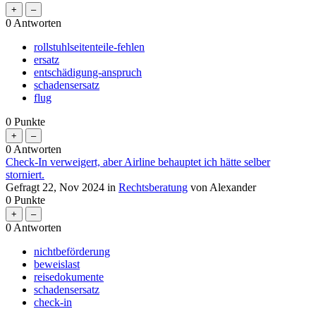
0
Antworten
rollstuhlseitenteile-fehlen
ersatz
entschädigung-anspruch
schadensersatz
flug
0
Punkte
0
Antworten
Check-In verweigert, aber Airline behauptet ich hätte selber
storniert.
Gefragt
22, Nov 2024
in
Rechtsberatung
von
Alexander
0
Punkte
0
Antworten
nichtbeförderung
beweislast
reisedokumente
schadensersatz
check-in