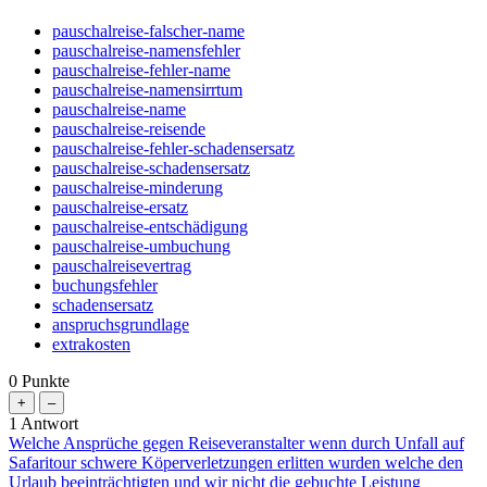
pauschalreise-falscher-name
pauschalreise-namensfehler
pauschalreise-fehler-name
pauschalreise-namensirrtum
pauschalreise-name
pauschalreise-reisende
pauschalreise-fehler-schadensersatz
pauschalreise-schadensersatz
pauschalreise-minderung
pauschalreise-ersatz
pauschalreise-entschädigung
pauschalreise-umbuchung
pauschalreisevertrag
buchungsfehler
schadensersatz
anspruchsgrundlage
extrakosten
0
Punkte
1
Antwort
Welche Ansprüche gegen Reiseveranstalter wenn durch Unfall auf
Safaritour schwere Köperverletzungen erlitten wurden welche den
Urlaub beeinträchtigten und wir nicht die gebuchte Leistung