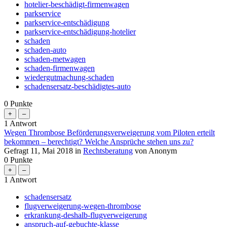
hotelier-beschädigt-firmenwagen
parkservice
parkservice-entschädigung
parkservice-entschädigung-hotelier
schaden
schaden-auto
schaden-metwagen
schaden-firmenwagen
wiedergutmachung-schaden
schadensersatz-beschädigtes-auto
0
Punkte
1
Antwort
Wegen Thrombose Beförderungsverweigerung vom Piloten erteilt
bekommen – berechtigt? Welche Ansprüche stehen uns zu?
Gefragt
11, Mai 2018
in
Rechtsberatung
von
Anonym
0
Punkte
1
Antwort
schadensersatz
flugverweigerung-wegen-thrombose
erkrankung-deshalb-flugverweigerung
anspruch-auf-gebuchte-klasse