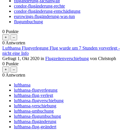
flugänderung-fachanwalt
condor-flugänderung-rechte
condor-flugänderung-entschädigung
eurowings-flugänderung-was-tun
flugumbuchung
0
Punkte
0
Antworten
Lufthansa Flugverlegung Flug wurde um 7 Stunden vorverlegt -
nicht eine Info
Gefragt
1, Okt 2020
in
Flugzeitenverschiebung
von
Christoph
0
Punkte
0
Antworten
lufthansa
lufthansa-flugverlegung
lufthansa-flug-verlegt
lufthansa-flugverschiebung
lufthansa-verschiebung
lufthansa-umbuchung
lufthansa-flugumbuchung
lufthansa-flugänderung
lufthansa-flug-geändert