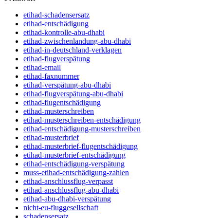
etihad-schadensersatz
etihad-entschädigung
etihad-kontrolle-abu-dhabi
etihad-zwischenlandung-abu-dhabi
etihad-in-deutschland-verklagen
etihad-flugverspätung
etihad-email
etihad-faxnummer
etihad-verspätung-abu-dhabi
etihad-flugverspätung-abu-dhabi
etihad-flugentschädigung
etihad-musterschreiben
etihad-musterschreiben-entschädigung
etihad-entschädigung-musterschreiben
etihad-musterbrief
etihad-musterbrief-flugentschädigung
etihad-musterbrief-entschädigung
etihad-entschädigung-verspätung
muss-etihad-entschädigung-zahlen
etihad-anschlussflug-verpasst
etihad-anschlussflug-abu-dhabi
etihad-abu-dhabi-verspätung
nicht-eu-fluggesellschaft
schadensersatz