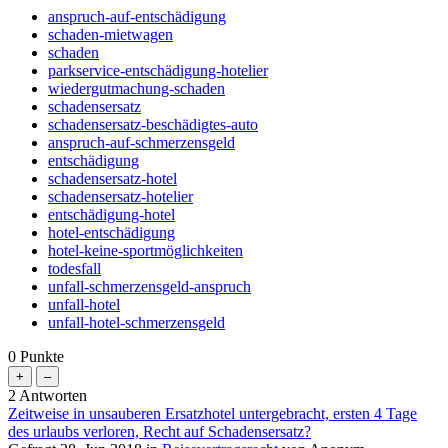
anspruch-auf-entschädigung
schaden-mietwagen
schaden
parkservice-entschädigung-hotelier
wiedergutmachung-schaden
schadensersatz
schadensersatz-beschädigtes-auto
anspruch-auf-schmerzensgeld
entschädigung
schadensersatz-hotel
schadensersatz-hotelier
entschädigung-hotel
hotel-entschädigung
hotel-keine-sportmöglichkeiten
todesfall
unfall-schmerzensgeld-anspruch
unfall-hotel
unfall-hotel-schmerzensgeld
0
Punkte
2
Antworten
Zeitweise in unsauberen Ersatzhotel untergebracht, ersten 4 Tage
des urlaubs verloren, Recht auf Schadensersatz?