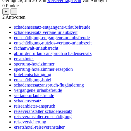
Gefragt
28, Jun 2018
in
Reisevertragsrecht
von
Anonym
0
Punkte
2
Antworten
schadensersatz-entgangene-urlaubsfreude
schadensersatz-vertane-urlaubszeit
entschädigung-entgangene-urlaubsfreude
entschädigung-nutzlos-vertane-urlaubszeit
fachanwalt-urlaubsrecht
ab-in-den-urlaub-anspruch-schadensersatz
ersatzhotel
sperrung-hotelzimmer
sperrung-hotelzimmer-rezeption
hotel-entschädigung
entschädigung-hotel
schadensersatzanspruch-flugänderung
vergangene-urlaubsfreude
vertane-urlaubsfreude
schadensersatz
reiseanbieter-anspruch
reiseveranstalter-schadensersatz
reiseveranstalter-entschädigung
reiseversicherung
ersatzhotel-reiseveranstalter