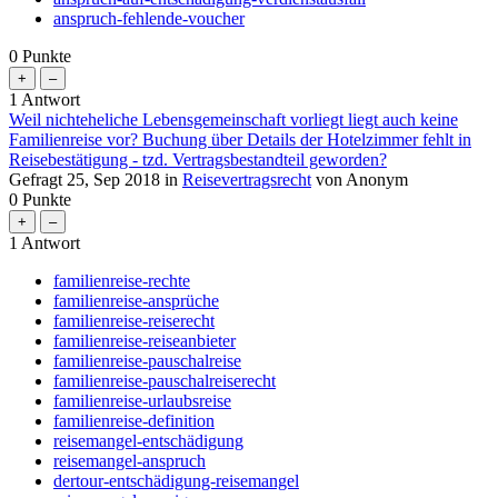
anspruch-fehlende-voucher
0
Punkte
1
Antwort
Weil nichteheliche Lebensgemeinschaft vorliegt liegt auch keine
Familienreise vor? Buchung über Details der Hotelzimmer fehlt in
Reisebestätigung - tzd. Vertragsbestandteil geworden?
Gefragt
25, Sep 2018
in
Reisevertragsrecht
von
Anonym
0
Punkte
1
Antwort
familienreise-rechte
familienreise-ansprüche
familienreise-reiserecht
familienreise-reiseanbieter
familienreise-pauschalreise
familienreise-pauschalreiserecht
familienreise-urlaubsreise
familienreise-definition
reisemangel-entschädigung
reisemangel-anspruch
dertour-entschädigung-reisemangel