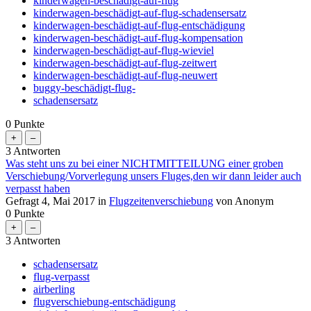
kinderwagen-beschädigt-auf-flug
kinderwagen-beschädigt-auf-flug-schadensersatz
kinderwagen-beschädigt-auf-flug-entschädigung
kinderwagen-beschädigt-auf-flug-kompensation
kinderwagen-beschädigt-auf-flug-wieviel
kinderwagen-beschädigt-auf-flug-zeitwert
kinderwagen-beschädigt-auf-flug-neuwert
buggy-beschädigt-flug-
schadensersatz
0
Punkte
3
Antworten
Was steht uns zu bei einer NICHTMITTEILUNG einer groben
Verschiebung/Vorverlegung unsers Fluges,den wir dann leider auch
verpasst haben
Gefragt
4, Mai 2017
in
Flugzeitenverschiebung
von
Anonym
0
Punkte
3
Antworten
schadensersatz
flug-verpasst
airberling
flugverschiebung-entschädigung