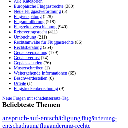
Alle Kategorien
Europäische Fluggastrechte
(380)
Neue Fluggastverordnung
(5)
Flugverspätung
(528)
Flugannullierung
(518)
Flugzeitenverschiebung
(940)
Reisevertragsrecht
(411)
Umbuchung
(211)
Rechtsanwälte für Fluggastrechte
(86)
Rechtsberatung
(254)
Gepäckverspätung
(179)
Gepäckverlust
(74)
Gepäckschaden
(76)
Musterschreiben
(1)
Weitergehende Informationen
(65)
Beschwerdestellen
(6)
Urteile
(1)
Flugstreckenberechnung
(9)
Neue Fragen mit schadensersatz-Tag
Beliebteste Themen
anspruch-auf-entschädigung
flugänderung-
entschädigung
flugänderung-rechte