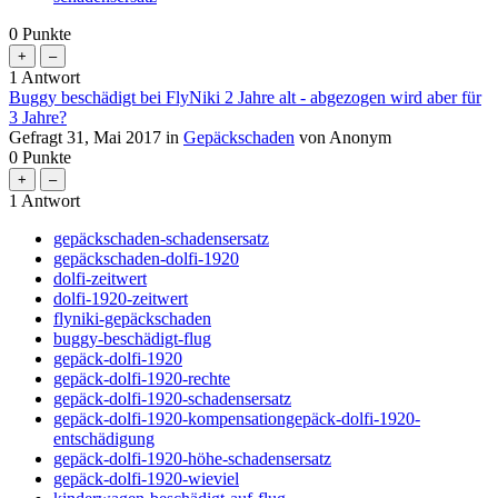
0
Punkte
1
Antwort
Buggy beschädigt bei FlyNiki 2 Jahre alt - abgezogen wird aber für
3 Jahre?
Gefragt
31, Mai 2017
in
Gepäckschaden
von
Anonym
0
Punkte
1
Antwort
gepäckschaden-schadensersatz
gepäckschaden-dolfi-1920
dolfi-zeitwert
dolfi-1920-zeitwert
flyniki-gepäckschaden
buggy-beschädigt-flug
gepäck-dolfi-1920
gepäck-dolfi-1920-rechte
gepäck-dolfi-1920-schadensersatz
gepäck-dolfi-1920-kompensationgepäck-dolfi-1920-
entschädigung
gepäck-dolfi-1920-höhe-schadensersatz
gepäck-dolfi-1920-wieviel