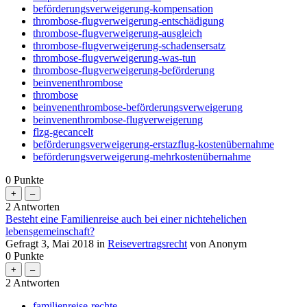
beförderungsverweigerung-kompensation
thrombose-flugverweigerung-entschädigung
thrombose-flugverweigerung-ausgleich
thrombose-flugverweigerung-schadensersatz
thrombose-flugverweigerung-was-tun
thrombose-flugverweigerung-beförderung
beinvenenthrombose
thrombose
beinvenenthrombose-beförderungsverweigerung
beinvenenthrombose-flugverweigerung
flzg-gecancelt
beförderungsverweigerung-erstazflug-kostenübernahme
beförderungsverweigerung-mehrkostenübernahme
0
Punkte
2
Antworten
Besteht eine Familienreise auch bei einer nichtehelichen
lebensgemeinschaft?
Gefragt
3, Mai 2018
in
Reisevertragsrecht
von
Anonym
0
Punkte
2
Antworten
familienreise-rechte