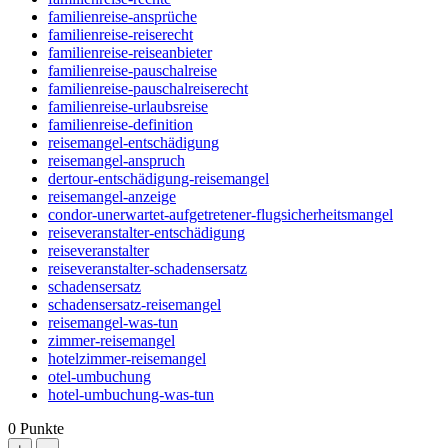
familienreise-ansprüche
familienreise-reiserecht
familienreise-reiseanbieter
familienreise-pauschalreise
familienreise-pauschalreiserecht
familienreise-urlaubsreise
familienreise-definition
reisemangel-entschädigung
reisemangel-anspruch
dertour-entschädigung-reisemangel
reisemangel-anzeige
condor-unerwartet-aufgetretener-flugsicherheitsmangel
reiseveranstalter-entschädigung
reiseveranstalter
reiseveranstalter-schadensersatz
schadensersatz
schadensersatz-reisemangel
reisemangel-was-tun
zimmer-reisemangel
hotelzimmer-reisemangel
otel-umbuchung
hotel-umbuchung-was-tun
0
Punkte