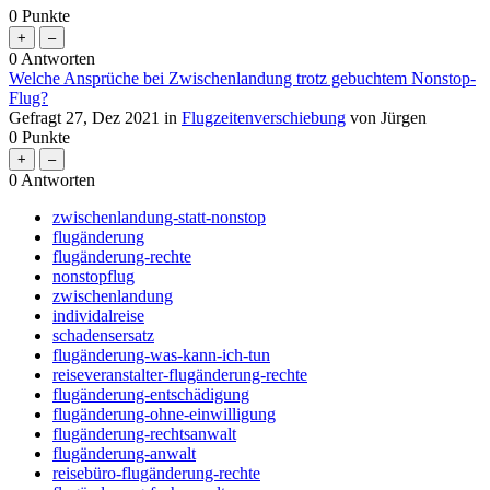
0
Punkte
0
Antworten
Welche Ansprüche bei Zwischenlandung trotz gebuchtem Nonstop-
Flug?
Gefragt
27, Dez 2021
in
Flugzeitenverschiebung
von
Jürgen
0
Punkte
0
Antworten
zwischenlandung-statt-nonstop
flugänderung
flugänderung-rechte
nonstopflug
zwischenlandung
individalreise
schadensersatz
flugänderung-was-kann-ich-tun
reiseveranstalter-flugänderung-rechte
flugänderung-entschädigung
flugänderung-ohne-einwilligung
flugänderung-rechtsanwalt
flugänderung-anwalt
reisebüro-flugänderung-rechte