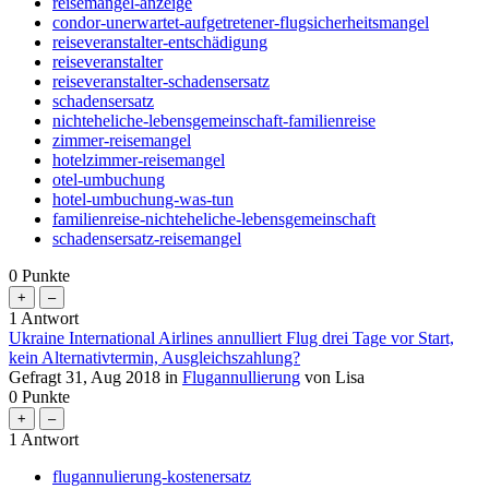
reisemangel-anzeige
condor-unerwartet-aufgetretener-flugsicherheitsmangel
reiseveranstalter-entschädigung
reiseveranstalter
reiseveranstalter-schadensersatz
schadensersatz
nichteheliche-lebensgemeinschaft-familienreise
zimmer-reisemangel
hotelzimmer-reisemangel
otel-umbuchung
hotel-umbuchung-was-tun
familienreise-nichteheliche-lebensgemeinschaft
schadensersatz-reisemangel
0
Punkte
1
Antwort
Ukraine International Airlines annulliert Flug drei Tage vor Start,
kein Alternativtermin, Ausgleichszahlung?
Gefragt
31, Aug 2018
in
Flugannullierung
von
Lisa
0
Punkte
1
Antwort
flugannulierung-kostenersatz