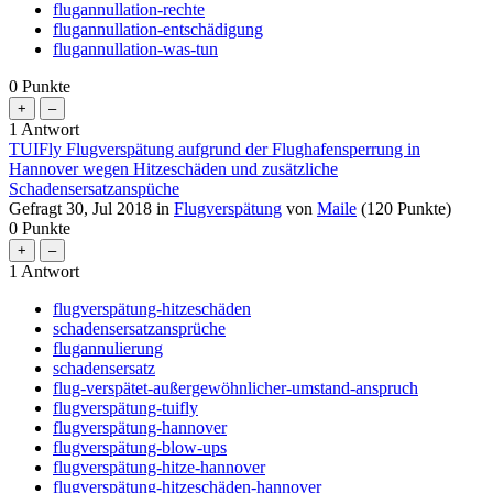
flugannullation-rechte
flugannullation-entschädigung
flugannullation-was-tun
0
Punkte
1
Antwort
TUIFly Flugverspätung aufgrund der Flughafensperrung in
Hannover wegen Hitzeschäden und zusätzliche
Schadensersatzanspüche
Gefragt
30, Jul 2018
in
Flugverspätung
von
Maile
(
120
Punkte)
0
Punkte
1
Antwort
flugverspätung-hitzeschäden
schadensersatzansprüche
flugannulierung
schadensersatz
flug-verspätet-außergewöhnlicher-umstand-anspruch
flugverspätung-tuifly
flugverspätung-hannover
flugverspätung-blow-ups
flugverspätung-hitze-hannover
flugverspätung-hitzeschäden-hannover