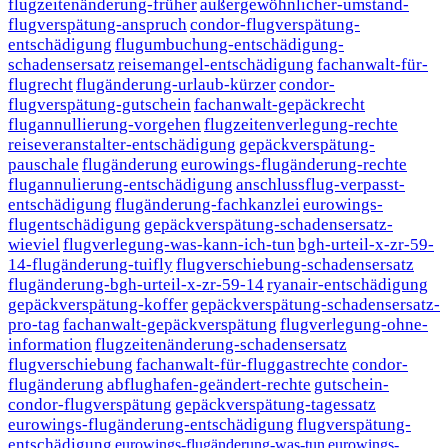
flugzeitenänderung-früher
außergewöhnlicher-umstand-
flugverspätung-anspruch
condor-flugverspätung-
entschädigung
flugumbuchung-entschädigung-
schadensersatz
reisemangel-entschädigung
fachanwalt-für-
flugrecht
flugänderung-urlaub-kürzer
condor-
flugverspätung-gutschein
fachanwalt-gepäckrecht
flugannullierung-vorgehen
flugzeitenverlegung-rechte
reiseveranstalter-entschädigung
gepäckverspätung-
pauschale
flugänderung
eurowings-flugänderung-rechte
flugannulierung-entschädigung
anschlussflug-verpasst-
entschädigung
flugänderung-fachkanzlei
eurowings-
flugentschädigung
gepäckverspätung-schadensersatz-
wieviel
flugverlegung-was-kann-ich-tun
bgh-urteil-x-zr-59-
14-flugänderung-tuifly
flugverschiebung-schadensersatz
flugänderung-bgh-urteil-x-zr-59-14
ryanair-entschädigung
gepäckverspätung-koffer
gepäckverspätung-schadensersatz-
pro-tag
fachanwalt-gepäckverspätung
flugverlegung-ohne-
information
flugzeitenänderung-schadensersatz
flugverschiebung
fachanwalt-für-fluggastrechte
condor-
flugänderung
abflughafen-geändert-rechte
gutschein-
condor-flugverspätung
gepäckverspätung-tagessatz
eurowings-flugänderung-entschädigung
flugverspätung-
entschädigung
eurowings-flugänderung-was-tun
eurowings-