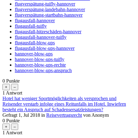
flugverspätung-tuifly-hannover
flugverspätung-landebahn-hannover
flugverspätung-startbahn-hannover
flugausfall-hannover
flugausfall-tuifly
flugausfall-hitzeschäden-hannover
flugausfall-hannover-tuifly
flugausfall-blow-ups
flugausfall-blow-ups-hannover
hannover-blow-ups
hannover-blow-ups-tuifly
hannover-blow-ups-rechte
hannover-blow-ups-anspruch
0
Punkte
1
Antwort
Hotel hat weniger Sportmöglichkeiten als versprochen und
Reisender verstarb infolge eines Reitunfalls im Hotel. Inwiefern
besteht ein Anspruch auf Schadensersatzleistungen?
Gefragt
1, Jul 2018
in
Reisevertragsrecht
von
Anonym
0
Punkte
1
Antwort