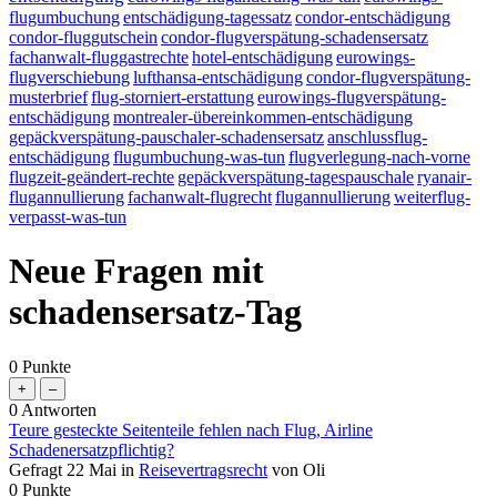
flugumbuchung
entschädigung-tagessatz
condor-entschädigung
condor-fluggutschein
condor-flugverspätung-schadensersatz
fachanwalt-fluggastrechte
hotel-entschädigung
eurowings-
flugverschiebung
lufthansa-entschädigung
condor-flugverspätung-
musterbrief
flug-storniert-erstattung
eurowings-flugverspätung-
entschädigung
montrealer-übereinkommen-entschädigung
gepäckverspätung-pauschaler-schadensersatz
anschlussflug-
entschädigung
flugumbuchung-was-tun
flugverlegung-nach-vorne
flugzeit-geändert-rechte
gepäckverspätung-tagespauschale
ryanair-
flugannullierung
fachanwalt-flugrecht
flugannullierung
weiterflug-
verpasst-was-tun
Neue Fragen mit
schadensersatz-Tag
0
Punkte
0
Antworten
Teure gesteckte Seitenteile fehlen nach Flug, Airline
Schadenersatzpflichtig?
Gefragt
22 Mai
in
Reisevertragsrecht
von
Oli
0
Punkte